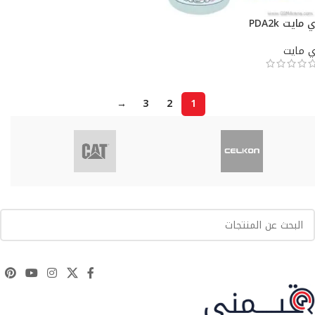
 مايت PDA2k
ي مايت
→
3
2
1