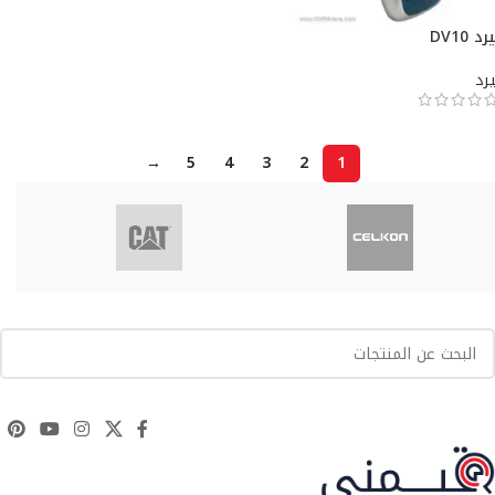
رد DV10
يرد
→
5
4
3
2
1