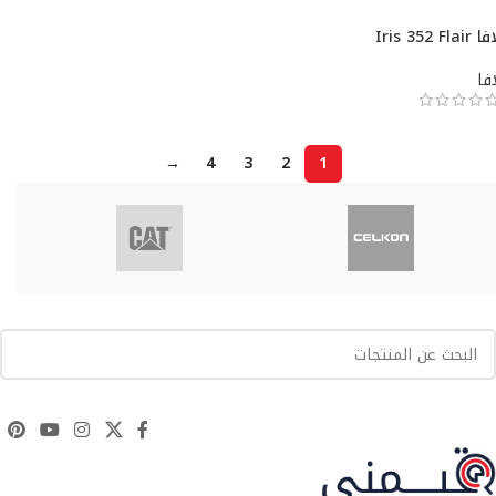
 Iris 352 Flair
افا
→
4
3
2
1