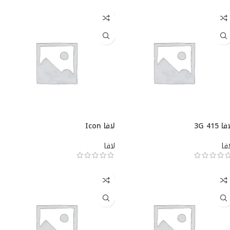
ا 3G 415
لافا Icon
افا
لافا