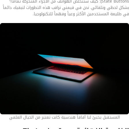
State Buttons): كيف ستتخلص الهواتف من الأجزاء المتحركة تماماً؟
بشكل لحظي وتلقائي. نحن في قيمني نراقب هذه التطورات لنبقيك دائماً
في طليعة المستخدمين الأكثر وعياً وفهماً للتكنولوجيا.
المستقبل يخبئ لنا آفاقاً هندسية كانت تعتبر من الخيال العلمي