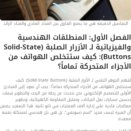
التفاصيل الدقيقة هي ما يصنع الفارق بين العتاد العادي والعتاد الرائد
الفصل الأول: المنطلقات الهندسية
والفيزيائية لـ الأزرار الصلبة (Solid-State
Buttons): كيف ستتخلص الهواتف من
الأجزاء المتحركة تماماً؟
لفهم الجوهر التقني لـ الأزرار الصلبة (Solid-State Buttons): كيف
ستتخلص الهواتف من الأجزاء المتحركة تماماً؟، يجب أن نعود إلى المبادئ
الأولى للتصميم الإلكتروني. نحن نتحدث عن رحلة من البحث والتطوير شملت
تحسين مسارات نقل البيانات، وتقليل المقاومة الكهربائية، وتطوير
معالجات قادرة على إدارة آلاف العمليات في نانو ثانية. هذا التعقيد يضمن
أن الميزة ليست مجرد “اسم تسويقي”، بل هي حل هندسي لمشكلة تقنية
معقدة.