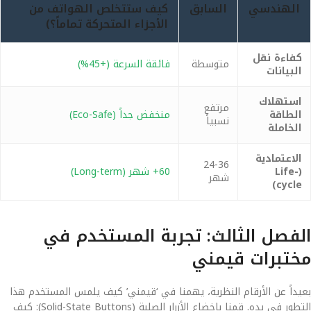
الهندسي
السابق
كيف ستتخلص الهواتف من
الأجزاء المتحركة تماماً؟)
كفاءة نقل
متوسطة
فائقة السرعة (+45%)
البيانات
استهلاك
مرتفع
الطاقة
منخفض جداً (Eco-Safe)
نسبياً
الخاملة
الاعتمادية
24-36
(Life-
60+ شهر (Long-term)
شهر
cycle)
الفصل الثالث: تجربة المستخدم في
مختبرات قيمني
بعيداً عن الأرقام النظرية، يهمنا في ‘قيمني’ كيف يلمس المستخدم هذا
التطور في يده. قمنا بإخضاع الأزرار الصلبة (Solid-State Buttons): كيف