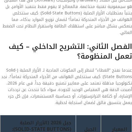
التكامل بين العتاد (Hardware) والبرمجيات (Software) في هذا السياق
هو سيمفونية تقنية متناغمة. فالمعالج لا يقوم فقط بتنفيذ الأوامر، بل
يتنبأ بمتطلبات الأزرار الصلبة (Solid-State Buttons): كيف ستتخلص
الهواتف من الأجزاء المتحركة تماماً؟ لضمان توزيع الموارد بذكاء، مما
ينعكس بشكل مباشر على استهلاك الطاقة واستقرار النظام تحت الضغط
العالي.
الفصل الثاني: التشريح الداخلي – كيف
تعمل المنظومة؟
عندما نفتح “الغطاء” لننظر إلى المكونات المادية لـ الأزرار الصلبة (Solid-
State Buttons): كيف ستتخلص الهواتف من الأجزاء المتحركة تماماً؟، نجد
تكنولوجيا مذهلة تعتمد على معايير تصنيع دقيقة جداً. في عام 2026،
أصبحت الدقة هي المقياس الوحيد للجودة. سواء كنا نتحدث عن ترددات
الإشارة، أو كثافة الترانزستورات، أو حساسية المستشعرات، فإن كل جزء
يعمل بتنسيق فائق لضمان استجابة لحظية.
جيل 2026 (الأزرار الصلبة
المعيار
الجيل
(SOLID-STATE BUTTONS):