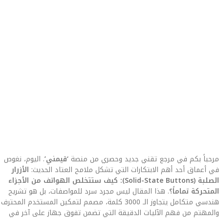
مرحباً بكم في مرجع تقني جديد وحصري من منصة
‘قيمني’
. اليوم، نغوص
في أعماق أحد أهم الابتكارات التي تشكل ملامح العتاد الحديث:
الأزرار
الصلبة (Solid-State Buttons): كيف ستتخلص الهواتف من الأجزاء
المتحركة تماماً؟
. هذا المقال ليس مجرد سرد للمواصفات، بل هو تشريح
هندسي متكامل يتجاوز الـ 3000 كلمة، مصمم لتمكين المستخدم المحترف
والمهتم من فهم الآليات الدقيقة التي تضمن تفوق جهاز على آخر في