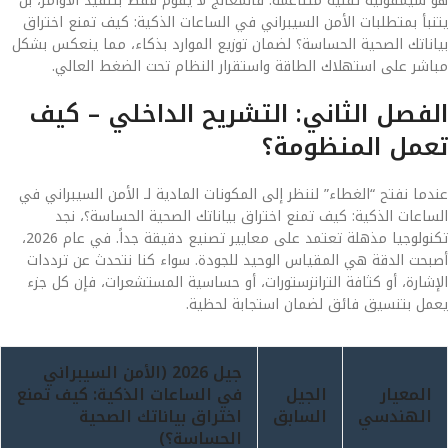
هو سيمفونية تقنية متناغمة. فالمعالج لا يقوم فقط بتنفيذ الأوامر، بل
يتنبأ بمتطلبات الأمن السيبراني في الساعات الذكية: كيف تمنع اختراق
بياناتك الصحية الحساسة؟ لضمان توزيع الموارد بذكاء، مما ينعكس بشكل
مباشر على استهلاك الطاقة واستقرار النظام تحت الضغط العالي.
الفصل الثاني: التشريح الداخلي – كيف
تعمل المنظومة؟
عندما نفتح “الغطاء” لننظر إلى المكونات المادية لـ الأمن السيبراني في
الساعات الذكية: كيف تمنع اختراق بياناتك الصحية الحساسة؟، نجد
تكنولوجيا مذهلة تعتمد على معايير تصنيع دقيقة جداً. في عام 2026،
أصبحت الدقة هي المقياس الوحيد للجودة. سواء كنا نتحدث عن ترددات
الإشارة، أو كثافة الترانزستورات، أو حساسية المستشعرات، فإن كل جزء
يعمل بتنسيق فائق لضمان استجابة لحظية.
جيل 2026 (الأمن السيبراني
المعيار
الجيل
في الساعات الذكية: كيف تمنع
الهندسي
السابق
اختراق بياناتك الصحية
الحساسة؟)