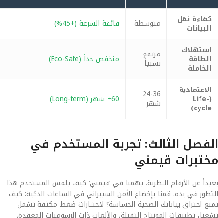
كفاءة نقل
متوسطة
فائقة السرعة (+45%)
البيانات
استهلاك
مرتفع
الطاقة
منخفض جداً (Eco-Safe)
نسبياً
الخاملة
الاعتمادية
24-36
(Life-
60+ شهر (Long-term)
شهر
cycle)
الفصل الثالث: تجربة المستخدم في
مختبرات قيمني
بعيداً عن الأرقام النظرية، يهمنا في ‘قيمني’ كيف يلمس المستخدم هذا
التطور في يده. قمنا بإخضاع الأمن السيبراني في الساعات الذكية: كيف
تمنع اختراق بياناتك الصحية الحساسة؟ لاختبارات ضغط مكثفة تشمل
تشغيل تطبيقات المونتاج الثقيلة، والألعاب ذات الرسوميات المعقدة،