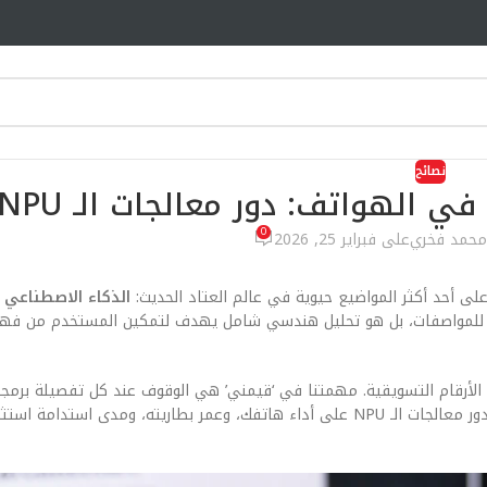
نصائح
ي الهواتف: دور معالجات الـ NPU
0
محمد فخري
على فبراير 25, 2026
على أحد أكثر المواضيع حيوية في عالم العتاد الحديث:
الذكاء الاصطناعي 
لمواصفات، بل هو تحليل هندسي شامل يهدف لتمكين المستخدم من فهم 
الأرقام التسويقية. مهمتنا في ‘قيمني’ هي الوقوف عند كل تفصيلة برمجي
وشرح كيف ينعكس الابتكار في الذكاء الاصطناعي التوليدي في الهواتف: دور معالجات الـ NPU على أداء هاتفك، وعمر بطاريته،