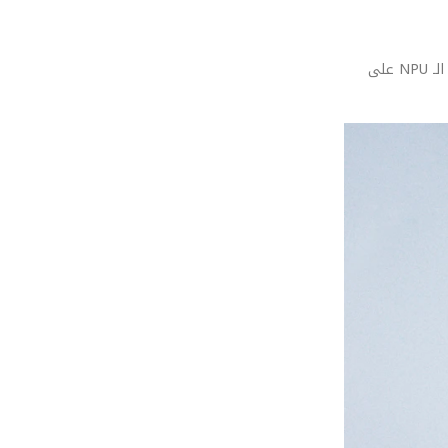
عندما تشتري هاتفاً جديداً، أنت تستثمر في المستقبل. لذلك، نركز في ‘قيمني’ على مدى قدرة الذكاء الاصطناعي التوليدي في الهواتف: دور معالجات الـ NPU على