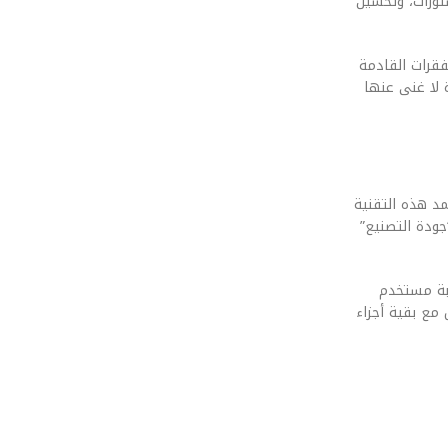
تورات، وتحسين
في الفقرات القادمة
ر معالجات الـ NPU وكيف أصبحت اليوم ركيزة لا غنى عنها
ظومة هندسية مذهلة. تعتمد هذه التقنية
جودة التصنيع”
ربة مستخدم
 الاصطناعي التوليدي في الهواتف: دور معالجات الـ NPU وكيف تتفاعل مع بقية أجزاء