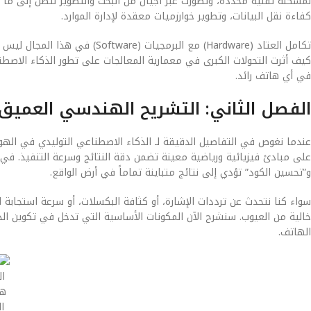
لمشكلة تقنية محددة، وتطورت عبر أجيال من البحث والتطوير لتصل إلى ما هي
كفاءة نقل البيانات، وتطوير خوارزميات معقدة لإدارة الموارد.
تكامل العتاد (Hardware) مع الب
في أي هاتف رائد.
الفصل الثاني: التشريح الهندسي العميق
على مبادئ فيزيائية ورياضية معينة تضمن دقة النتائج وسرعة التنفيذ. في ‘
و”تحسين الكود” تؤدي إلى نتائج متباينة تماماً في أرض الواقع.
سواء كنا نتحدث عن ترددات الإشارة، أو كثافة البكسلات، أو سرعة استجا
الهاتف.
ا
هي
ا