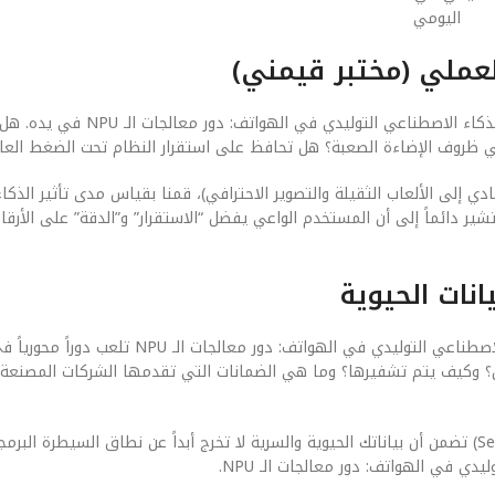
اليومي
لعملي (مختبر قيمني)
بعيداً عن المختبرات المغلقة، يهمنا في ‘قيمني’ كيف يشعر المستخدم بـ الذكاء ال
ظروف الإضاءة الصعبة؟ هل تحافظ على استقرار النظام تحت الضغط العا
ي إلى الألعاب الثقيلة والتصوير الاحترافي)، قمنا بقياس مدى تأثير الذكا
N على تجربة المستخدم. النتائج تشير دائماً إلى أن المستخدم الواعي يفضل “الاستقرار” و”الدقة” على 
انات الحيوية
في العصر الرقمي، الأمان ليس خياراً، بل هو أساس بناء أي تقنية. الذكاء الاصطناعي التوليدي
تخزن؟ وكيف يتم تشفيرها؟ وما هي الضمانات التي تقدمها الشركات المصنعة
التقنيات الحديثة تعتمد على مناطق معزولة داخل المعالج (Secure Enclaves) تضمن أن بياناتك الحيوية والسرية لا تخرج أبداً عن نطاق الس
دي في الهواتف: دور معالجات الـ NPU.