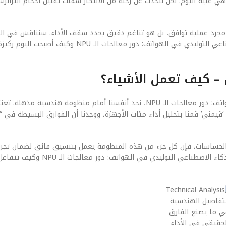
 عليه اليوم. نحن نتحدث عن رحلة من الابتكار شملت تقليل أحجام الترانزس
رمجيات (Software) في هذا المجال ليس مجرد عملية توافق، بل هو تناغم دقيق يحدد سقف الأداء. سنناقش 
كيف أثرت التحولات الكبرى في معمارية المعالجات على تطور الذكاء الاصطناعي التوليدي في الهواتف: دو
 – كيف تعمل الأشياء؟
عندما نغوص في التفاصيل الدقيقة لـ الذكاء الاصطناعي التوليدي في الهواتف: دور معالجات الـ NPU، نجد أنفسنا أمام من
قيمني’ قمنا بتحليل أداء مئات الأجهزة، ووجدنا أن الفوارق البسيطة في “
بة الحساسات، فإن كل جزء من هذه المنظومة يعمل بتنسيق فائق لضمان تج
خالية من العيوب. سنشرح الآن المكونات الأساسية التي تدخل في تكوين الذكاء
لتفاصيل الهندسية
 ما يصنع الفارق
لحقيقي في الأداء