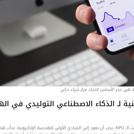
ة هي حجر الأساس لاتخاذ قرار شراء ذكي
قنية لـ الذكاء الاصطناعي التوليدي في ال
لفهم الوضع الراهن لـ الذكاء الاصطناعي التوليدي في الهواتف: دور معالجات الـ NPU، يجب أن نعود إلى المبادئ الأولى للهندسة الإلكت