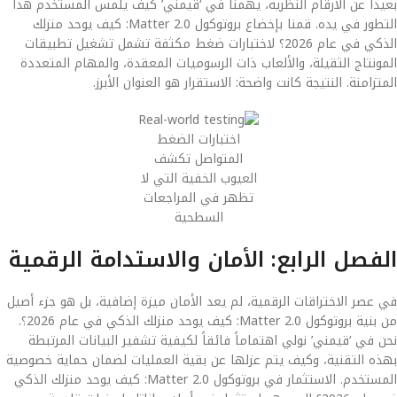
بعيداً عن الأرقام النظرية، يهمنا في ‘قيمني’ كيف يلمس المستخدم هذا
التطور في يده. قمنا بإخضاع بروتوكول Matter 2.0: كيف يوحد منزلك
الذكي في عام 2026؟ لاختبارات ضغط مكثفة تشمل تشغيل تطبيقات
المونتاج الثقيلة، والألعاب ذات الرسوميات المعقدة، والمهام المتعددة
المتزامنة. النتيجة كانت واضحة: الاستقرار هو العنوان الأبرز.
اختبارات الضغط
المتواصل تكشف
العيوب الخفية التي لا
تظهر في المراجعات
السطحية
الفصل الرابع: الأمان والاستدامة الرقمية
في عصر الاختراقات الرقمية، لم يعد الأمان ميزة إضافية، بل هو جزء أصيل
من بنية بروتوكول Matter 2.0: كيف يوحد منزلك الذكي في عام 2026؟.
نحن في ‘قيمني’ نولي اهتماماً فائقاً لكيفية تشفير البيانات المرتبطة
بهذه التقنية، وكيف يتم عزلها عن بقية العمليات لضمان حماية خصوصية
المستخدم. الاستثمار في بروتوكول Matter 2.0: كيف يوحد منزلك الذكي