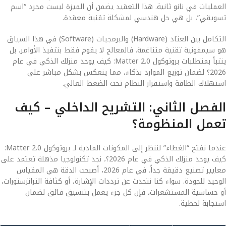
العمليات في نانو ثانية. هذا التعقيد يضمن أن الميزة ليست مجرد “اسم
تسويقي”، بل هي حل هندسي لمشكلة تقنية معقدة.
التكامل بين العتاد (Hardware) والبرمجيات (Software) في هذا السياق
هو سيمفونية تقنية متناغمة. فالمعالج لا يقوم فقط بتنفيذ الأوامر، بل
يتنبأ بمتطلبات بروتوكول Matter 2.0: كيف يوحد منزلك الذكي في عام
2026؟ لضمان توزيع الموارد بذكاء، مما ينعكس بشكل مباشر على
استهلاك الطاقة واستقرار النظام تحت الضغط العالي.
الفصل الثاني: التشريح الداخلي – كيف
تعمل المنظومة؟
عندما نفتح “الغطاء” لننظر إلى المكونات المادية لـ بروتوكول Matter 2.0:
كيف يوحد منزلك الذكي في عام 2026؟، نجد تكنولوجيا مذهلة تعتمد على
معايير تصنيع دقيقة جداً. في عام 2026، أصبحت الدقة هي المقياس
الوحيد للجودة. سواء كنا نتحدث عن ترددات الإشارة، أو كثافة الترانزستورات،
أو حساسية المستشعرات، فإن كل جزء يعمل بتنسيق فائق لضمان
استجابة لحظية.