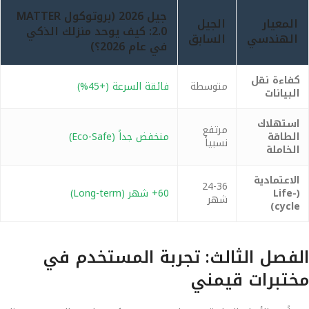
جيل 2026 (بروتوكول MATTER
المعيار
الجيل
2.0: كيف يوحد منزلك الذكي
الهندسي
السابق
في عام 2026؟)
كفاءة نقل
متوسطة
فائقة السرعة (+45%)
البيانات
استهلاك
مرتفع
الطاقة
منخفض جداً (Eco-Safe)
نسبياً
الخاملة
الاعتمادية
24-36
(Life-
60+ شهر (Long-term)
شهر
cycle)
الفصل الثالث: تجربة المستخدم في
مختبرات قيمني