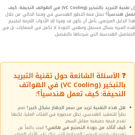
إن
تقنية التبريد بالتبخير (VC Cooling) في الهواتف النحيفة: كيف
تعمل هندسياً؟
تمثل قمة التطور الهندسي في وقتنا الحالي. من خلال
هذا الدليل المرجعي، نأمل أن نكون قد وفرنا لك الأدوات اللازمة لتقييم
هذه الميزة بشكل مستقل ومهني. الجودة لا تكمن في الشعارات، بل في
التفاصيل الهندسية التي شرحناها بالتفصيل.
❓ الأسئلة الشائعة حول تقنية التبريد
بالتبخير (VC Cooling) في الهواتف
النحيفة: كيف تعمل هندسياً؟:
هل هذه التقنية تزيد من سعر الجهاز بشكل كبير؟
نعم،
نظراً للتعقيد الهندسي، تظل محصورة في الفئات العليا، لكنها
تقدم قيمة حقيقية مقابل السعر.
كيف أتأكد من جودة التصنيع في هاتفي؟
ابحث دائماً عن
تقييمات مختبر ‘قيمني’ الميدانية التي تركز على الأداء الفعلي