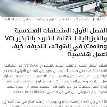
التفاصيل الدقيقة هي ما يصنع الفارق بين العتاد العادي والعتاد الرائد
الفصل الأول: المنطلقات الهندسية
والفيزيائية لـ تقنية التبريد بالتبخير (VC
Cooling) في الهواتف النحيفة: كيف
تعمل هندسياً؟
لفهم الجوهر التقني لـ تقنية التبريد بالتبخير (VC Cooling) في الهواتف
النحيفة: كيف تعمل هندسياً؟، يجب أن نعود إلى المبادئ الأولى للتصميم
الإلكتروني. نحن نتحدث عن رحلة من البحث والتطوير شملت تحسين مسارات
نقل البيانات، وتقليل المقاومة الكهربائية، وتطوير معالجات قادرة على
إدارة آلاف العمليات في نانو ثانية. هذا التعقيد يضمن أن الميزة ليست
مجرد “اسم تسويقي”، بل هي حل هندسي لمشكلة تقنية معقدة.
التكامل بين العتاد (Hardware) والبرمجيات (Software) في هذا السياق