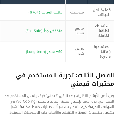
كفاءة نقل
متوسطة
فائقة السرعة (+45%)
البيانات
استهلاك
مرتفع
الطاقة
منخفض جداً (Eco-Safe)
نسبياً
الخاملة
الاعتمادية
24-36
(Life-
60+ شهر (Long-term)
شهر
cycle)
الفصل الثالث: تجربة المستخدم في
مختبرات قيمني
بعيداً عن الأرقام النظرية، يهمنا في ‘قيمني’ كيف يلمس المستخدم هذا
التطور في يده. قمنا بإخضاع تقنية التبريد بالتبخير (VC Cooling) في
الهواتف النحيفة: كيف تعمل هندسياً؟ لاختبارات ضغط مكثفة تشمل
تشغيل تطبيقات المونتاج الثقيلة، والألعاب ذات الرسوميات المعقدة،