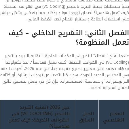
هو سيمفونية تقنية متناغمة. فالمعالج لا يقوم فقط بتنفيذ الأوامر، بل
يتنبأ بمتطلبات تقنية التبريد بالتبخير (VC Cooling) في الهواتف النحيفة:
كيف تعمل هندسياً؟ لضمان توزيع الموارد بذكاء، مما ينعكس بشكل مباشر
على استهلاك الطاقة واستقرار النظام تحت الضغط العالي.
الفصل الثاني: التشريح الداخلي – كيف
تعمل المنظومة؟
عندما نفتح “الغطاء” لننظر إلى المكونات المادية لـ تقنية التبريد بالتبخير
(VC Cooling) في الهواتف النحيفة: كيف تعمل هندسياً؟، نجد تكنولوجيا
مذهلة تعتمد على معايير تصنيع دقيقة جداً. في عام 2026، أصبحت الدقة
هي المقياس الوحيد للجودة. سواء كنا نتحدث عن ترددات الإشارة، أو كثافة
الترانزستورات، أو حساسية المستشعرات، فإن كل جزء يعمل بتنسيق فائق
لضمان استجابة لحظية.
جيل 2026 (تقنية التبريد
المعيار
الجيل
بالتبخير (VC COOLING) في
الهندسي
السابق
الهواتف النحيفة: كيف تعمل
هندسياً؟)