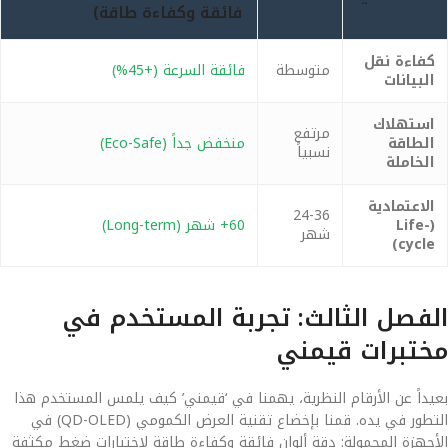
فائقة وكفاءة طاقة)
كفاءة نقل
متوسطة
فائقة السرعة (+45%)
البيانات
استهلاك
مرتفع
الطاقة
منخفض جداً (Eco-Safe)
نسبياً
الخاملة
الاعتمادية
24-36
(Life-
60+ شهر (Long-term)
شهر
cycle)
الفصل الثالث: تجربة المستخدم في
مختبرات قيمني
بعيداً عن الأرقام النظرية، يهمنا في ‘قيمني’ كيف يلمس المستخدم هذا
التطور في يده. قمنا بإخضاع تقنية العرض الكمومي (QD-OLED) في
الأجهزة المحمولة: دقة ألوان فائقة وكفاءة طاقة لاختبارات ضغط مكثفة