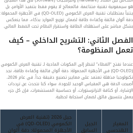
التكامل بين العتاد (Hardware) والبرمجيات (Software) في هذا السياق
هو سيمفونية تقنية متناغمة. فالمعالج لا يقوم فقط بتنفيذ الأوامر، بل
يتنبأ بمتطلبات تقنية العرض الكمومي (QD-OLED) في الأجهزة المحمولة:
دقة ألوان فائقة وكفاءة طاقة لضمان توزيع الموارد بذكاء، مما ينعكس
بشكل مباشر على استهلاك الطاقة واستقرار النظام تحت الضغط العالي.
الفصل الثاني: التشريح الداخلي – كيف
تعمل المنظومة؟
عندما نفتح “الغطاء” لننظر إلى المكونات المادية لـ تقنية العرض الكمومي
(QD-OLED) في الأجهزة المحمولة: دقة ألوان فائقة وكفاءة طاقة، نجد
تكنولوجيا مذهلة تعتمد على معايير تصنيع دقيقة جداً. في عام 2026،
أصبحت الدقة هي المقياس الوحيد للجودة. سواء كنا نتحدث عن ترددات
الإشارة، أو كثافة الترانزستورات، أو حساسية المستشعرات، فإن كل جزء
يعمل بتنسيق فائق لضمان استجابة لحظية.
جيل 2026 (تقنية العرض
المعيار
الجيل
الكمومي (QD-OLED) في
الهندسي
السابق
الأجهزة المحمولة: دقة ألوان