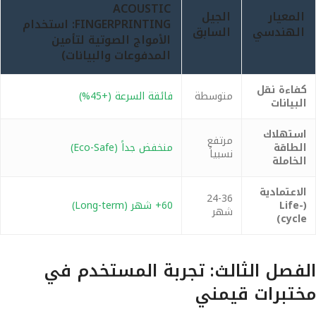
ACOUSTIC
المعيار
الجيل
FINGERPRINTING: استخدام
الهندسي
السابق
الأمواج الصوتية لتأمين
المدفوعات والبيانات)
كفاءة نقل
متوسطة
فائقة السرعة (+45%)
البيانات
استهلاك
مرتفع
الطاقة
منخفض جداً (Eco-Safe)
نسبياً
الخاملة
الاعتمادية
24-36
(Life-
60+ شهر (Long-term)
شهر
cycle)
الفصل الثالث: تجربة المستخدم في
مختبرات قيمني