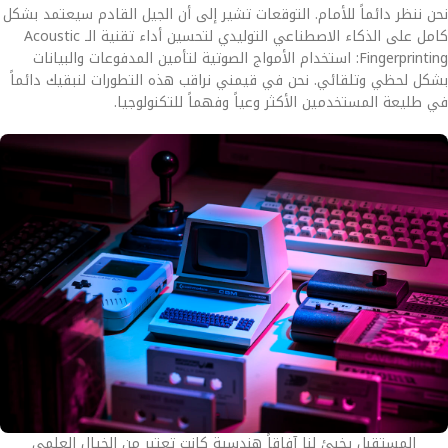
نحن ننظر دائماً للأمام. التوقعات تشير إلى أن الجيل القادم سيعتمد بشكل
كامل على الذكاء الاصطناعي التوليدي لتحسين أداء تقنية الـ Acoustic
Fingerprinting: استخدام الأمواج الصوتية لتأمين المدفوعات والبيانات
بشكل لحظي وتلقائي. نحن في قيمني نراقب هذه التطورات لنبقيك دائماً
في طليعة المستخدمين الأكثر وعياً وفهماً للتكنولوجيا.
المستقبل يخبئ لنا آفاقاً هندسية كانت تعتبر من الخيال العلمي