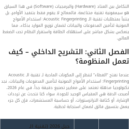
التكامل بين العتاد (Hardware) والبرمجيات (Software) في هذا السياق
هو سيمفونية تقنية متناغمة. فالمعالج لا يقوم فقط بتنفيذ الأوامر، بل
يتنبأ بمتطلبات تقنية الـ Acoustic Fingerprinting: استخدام الأمواج
الصوتية لتأمين المدفوعات والبيانات لضمان توزيع الموارد بذكاء، مما
ينعكس بشكل مباشر على استهلاك الطاقة واستقرار النظام تحت الضغط
العالي.
الفصل الثاني: التشريح الداخلي – كيف
تعمل المنظومة؟
عندما نفتح “الغطاء” لننظر إلى المكونات المادية لـ تقنية الـ Acoustic
Fingerprinting: استخدام الأمواج الصوتية لتأمين المدفوعات والبيانات، نجد
تكنولوجيا مذهلة تعتمد على معايير تصنيع دقيقة جداً. في عام 2026،
أصبحت الدقة هي المقياس الوحيد للجودة. سواء كنا نتحدث عن ترددات
الإشارة، أو كثافة الترانزستورات، أو حساسية المستشعرات، فإن كل جزء
يعمل بتنسيق فائق لضمان استجابة لحظية.
جيل 2026 (تقنية الـ