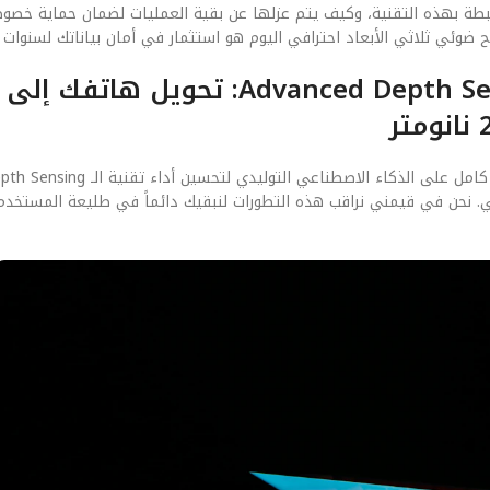
مرتبطة بهذه التقنية، وكيف يتم عزلها عن بقية العمليات لضمان حماية خصو
الفصل الخامس: مستقبل تقنية الـ Advanced Depth Sensing: تحوي
نحن في قيمني نراقب هذه التطورات لنبقيك دائماً في طليعة المستخدمين 