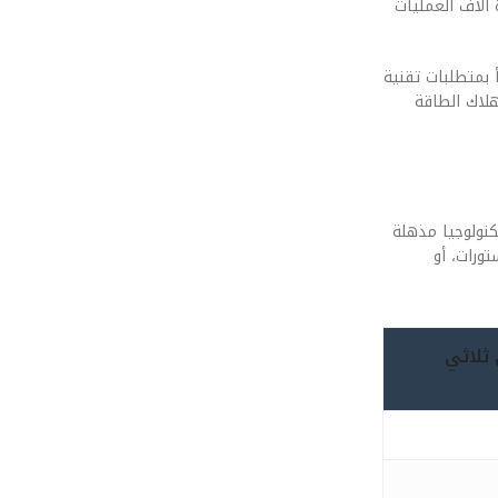
 آلاف العمليات
بل يتنبأ بمتطلبات تقنية
ستهلاك الطاقة
اد احترافي، نجد تكنولوجيا مذهلة
انزستورات، أو
ح ضوئي ثلاثي