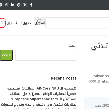
تسجيل الدخول / التسجيل
وئي ثلاثي
البحث
البحث
نية الـ Advanced
Recent Posts
. هذا المقال ليس مجرد سرد للمواصفات، بل هو تشريح هندسي متكامل يتجاوز الـ 3000
هندسة الـ AR-Core NPU: معالجات مخصصة
حصرياً لعمليات الواقع المعزز داخل الهاتف
مستقبل الـ Graphene Supercapacitors:
بطاريات تشحن في دقيقة واحدة وتدوم لسنوات
الابتكار في تقنية الـ Advanced Depth Sensing: تحويل هاتفك إلى ماسح ضوئي ثلاثي الأبعاد احترافي يمثل التحدي الأكبر لعام 2026، حيث