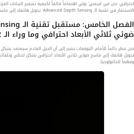
احترافي. نحن في ‘قيمني’ نولي اهتماماً فائقاً لكيفية تشفير البيانات ال
الاستثمار في تقنية الـ Advanced Depth Sensing: تحويل هاتفك إلى ماسح ضوئي ثلاثي الأبعاد احترافي اليوم هو استثمار في أمان بياناتك لسنوات قادمة.
ضوئي ثلاثي الأبعاد احترافي وما وراء الـ 2 نانومتر
تحويل هاتفك إلى ماسح ضوئي ثلاثي الأبعاد احترافي بشكل لحظي وتلقائي. 
وفهماً للتكنولوجيا.