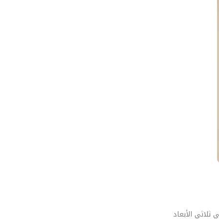
Advanced D: تحويل هاتفك إلى ماسح ضوئي ثلاثي الأبعاد