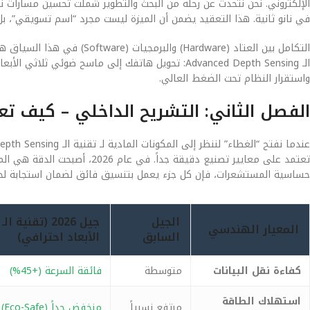
الإلكتروني. نحن نتحدث عن رحلة من البحث والتطوير شملت تحسين مسارات نقل
في نانو ثانية. هذا التعقيد يضمن أن الميزة ليست مجرد “اسم تسويقي”،
التكامل بين العتاد (Hardware
الـ Advanced Depth Sensing: تحويل هاتفك إلى ماسح 
واستقرار النظام تحت الضغط العالي.
الفصل الثاني: التشريح الداخلي – كيف ت
تعتمد على معايير تصنيع دقيقة جد
حساسية المستشعرات، فإن كل جزء يعمل بتنسيق فائق لضمان استجابة لح
الجيل
المعيار الهندسي
السابق
الأبعاد احترافي)
كفاءة نقل البيانات
متوسطة
فائقة السرعة (+45%)
استهلاك الطاقة
مرتفع نسبياً
منخفض جداً (Eco-Safe)