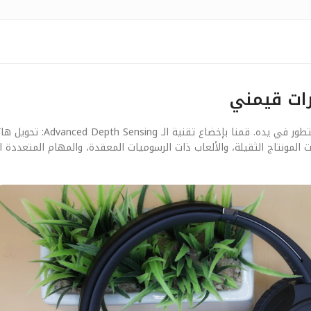
رات قيمني
بعيداً عن الأرقام النظرية، يهمنا في ‘قيمني’ كيف يلمس المستخدم
مونتاج الثقيلة، والألعاب ذات الرسوميات المعقدة، والمهام المتعددة الم