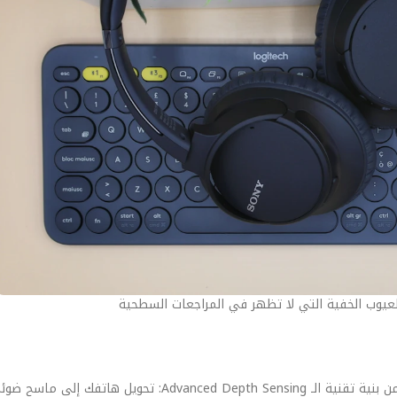
عيوب الخفية التي لا تظهر في المراجعات السطحية
في عصر الاختراقات الرقمية، لم يعد الأمان ميزة إضافية، بل هو جزء أصيل من بنية تقنية الـ epth Sensing