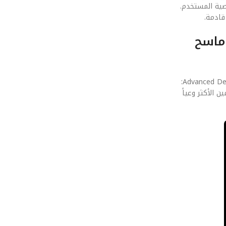
صية المستخدم.
ل هاتفك إلى ماسح
نحن ننظر دائماً للأمام. التوقعات تشير إلى أن الجيل القادم سيعتمد بشكل كامل على الذكاء الاصطناعي التوليدي لتحسين أداء تقنية الـ Advanced Depth Sensing:
الأكثر وعياً