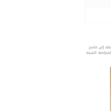
 هذا التطور في يده. قمنا بإخضاع تقنية الـ Advanced Depth Sensing: تحويل هاتفك إلى ماسح
تزامنة. النتيجة