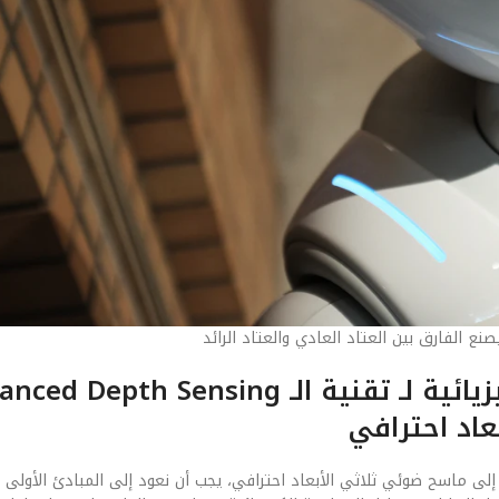
ع الفارق بين العتاد العادي والعتاد الرائد
اد احترافي
تقنية الـ Advanced Depth Sensing: تحويل هاتفك إلى ماسح ضوئي ثلاثي الأبعاد احترافي، يجب أن نعود إلى المبادئ ال