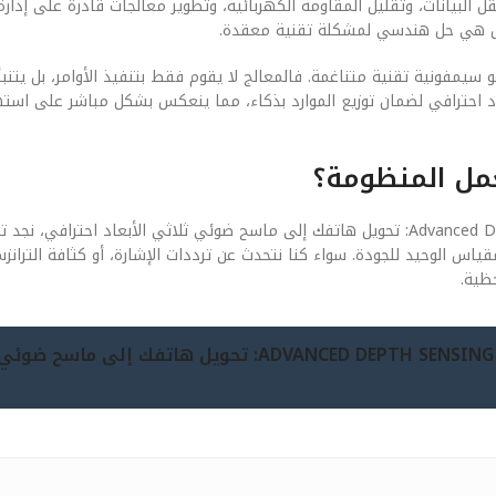
 البيانات، وتقليل المقاومة الكهربائية، وتطوير معالجات قادرة على إدارة
 بل هي حل هندسي لمشكلة تقنية معقدة.
) والبرمجيات (Software) في هذا السياق هو سيمفونية تقنية متناغمة. فالمعالج لا يقوم فقط بتنفيذ الأوامر، 
ضوئي ثلاثي الأبعاد احترافي لضمان توزيع الموارد بذكاء، مما ينعكس بشكل مباشر على ا
عمل المنظومة؟
عندما نفتح “الغطاء” لننظر إلى المكونات المادية لـ تقنية الـ Advanced Depth Sensing: تحويل هاتفك إلى ماسح ضوئي ثلاثي الأبع
اً. في عام 2026، أصبحت الدقة هي المقياس الوحيد للجودة. سواء كنا نتحدث عن ترددات الإشارة، أو كثافة التر
ظية.
جيل 2026 (تقنية الـ ADVANCED DEPTH SENSING: تحويل هاتفك إلى ماس