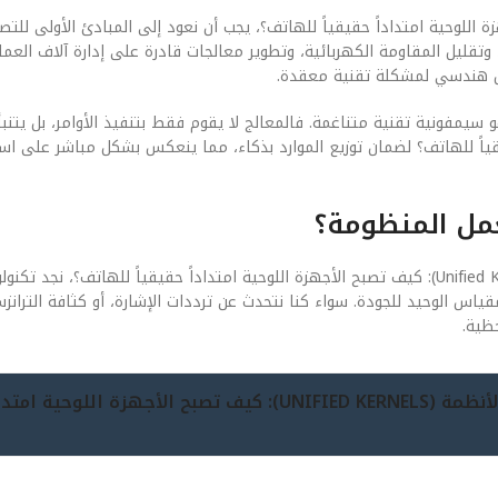
 الأنظمة (Unified Kernels): كيف تصبح الأجهزة اللوحية امتداداً حقيقياً للهاتف؟، يجب أن نعود إلى المبادئ الأو
تقليل المقاومة الكهربائية، وتطوير معالجات قادرة على إدارة آلاف العمل
حل هندسي لمشكلة تقنية معقدة.
 والبرمجيات (Software) في هذا السياق هو سيمفونية تقنية متناغمة. فالمعالج لا يقوم فقط بتنفيذ الأوامر، بل
ة اللوحية امتداداً حقيقياً للهاتف؟ لضمان توزيع الموارد بذكاء، مما ينعكس بشكل مباشر عل
عمل المنظومة؟
عندما نفتح “الغطاء” لننظر إلى المكونات المادية لـ تكامل الأنظمة (Unified Kernels): كيف تصبح الأجهزة اللوحية امتداداً حقيقياً للهاتف
اً. في عام 2026، أصبحت الدقة هي المقياس الوحيد للجودة. سواء كنا نتحدث عن ترددات الإشارة، أو كثافة التر
ظية.
جيل 2026 (تكامل الأنظمة (UNIFIED KERNELS): كيف تصبح الأجهزة اللوح