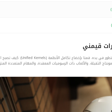
رات قيمني
بعيداً عن الأرقام النظرية، يهمنا في ‘قيمني’ كيف يلمس المستخدم هذا التطور في
تاج الثقيلة، والألعاب ذات الرسوميات المعقدة، والمهام المتعددة المتزام