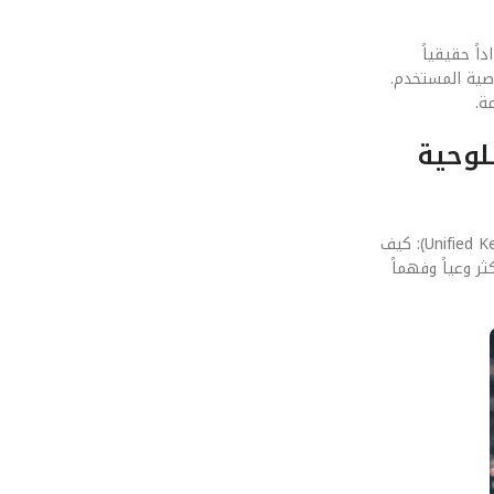
صبح الأجهزة اللوحية امتداداً حقيقياً
وصية المستخدم.
 الأجهزة اللوحية
نحن ننظر دائماً للأمام. التوقعات تشير إلى أن الجيل القادم سيعتمد بشكل كامل على الذكاء الاصطناعي التوليدي لتحسين أداء تكامل الأنظمة (Unified Kernels): كيف
ر وعياً وفهماً