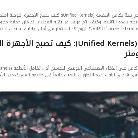
في عصر الاختراقات الرقمية، لم يعد الأمان ميزة إضافية، بل هو جزء أصيل من بنية تكامل الأنظمة (Unified Kernels): كيف ت
لمرتبطة بهذه التقنية، وكيف يتم عزلها عن بقية العمليات لضمان حماية خص
الفصل الخامس: مستقبل تكامل الأنظمة (Unified Kernels): كيف تصبح
 في قيمني نراقب هذه التطورات لنبقيك دائماً في طليعة المستخدمين الأكث