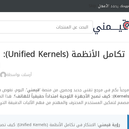
Skip to main content
ييمك يحدد الأفضل
تكام
ل
أرسلت بواسطة
مرحباً بكم في مرجع تقني جديد وحصري من منصة
‘قيمني’
. اليوم، نغوص 
Kernels): كيف تصبح الأجهزة اللوحية امتداداً حقيقياً للهاتف؟
مصمم لتمكين المستخدم المحترف والمهتم من فهم الآليات الدقيقة التي
رؤية قيمني: