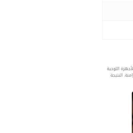
 يده. قمنا بإخضاع تكامل الأنظمة (Unified Kernels): كيف تصبح الأجهزة اللوحية
نة. النتيجة