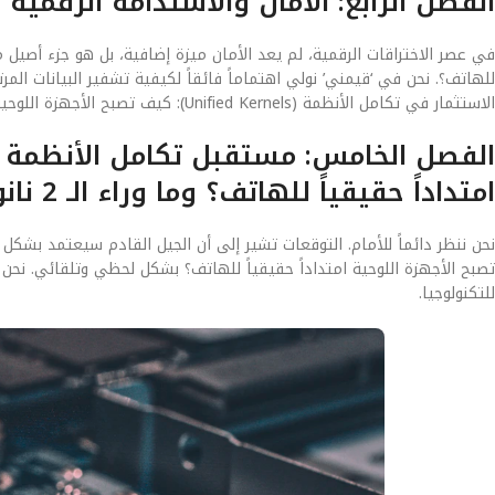
الفصل الرابع: الأمان والاستدامة الرقمية
للهاتف؟. نحن في ‘قيمني’ نولي اهتماماً فائقاً لكيفية تشفير البيانات ا
الاستثمار في تكامل الأنظمة (Unified Kernels): كيف تصبح الأجهزة اللوحية امتداداً حقيقياً للهاتف؟ اليوم هو استثمار في أمان بياناتك لسنوات قادمة.
امتداداً حقيقياً للهاتف؟ وما وراء الـ 2 نانومتر
تصبح الأجهزة اللوحية امتداداً حقيقياً للهاتف؟ بشكل لحظي وتلقائي. نحن
للتكنولوجيا.