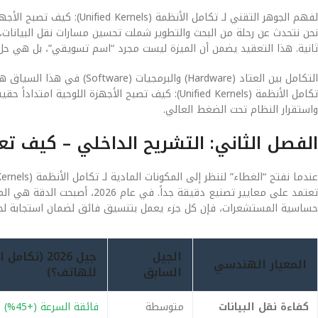
لفهم الجوهر التقني لـ تكامل
نحن نتحدث عن رحلة من البحث والتطوير شملت تحسين مسارات نقل البيانات، و
ثانية. هذا التعقيد يضمن أن الميزة ليست مجرد “اسم تسويقي”، بل هي 
التكامل بين العتاد (Hardware)
تكامل الأنظمة (Unified Kernels): كيف تصبح الأجهز
واستقرار النظام تحت الضغط العالي.
الفصل الثاني: التشريح الداخلي – كيف ت
تعتمد على معايير تصنيع دقيقة جد
حساسية المستشعرات، فإن كل جزء يعمل بتنسيق فائق لضمان استجابة لح
الجيل
المعيار الهندسي
السابق
للهاتف؟)
كفاءة نقل البيانات
متوسطة
فائقة السرعة (+45%)