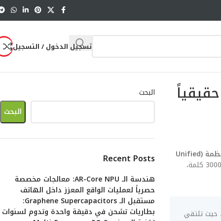
تسجيل الدخول / التسجيل
داً حقيقياً
البحث
البحث
تكامل الأنظمة (Unified
Recent Posts
. هذا المقال ليس مجرد سرد للمواصفات، بل هو تشريح هندسي متكامل يتجاوز الـ 3000 كلمة،
هندسة الـ AR-Core NPU: معالجات مخصصة
حصرياً لعمليات الواقع المعزز داخل الهاتف
مستقبل الـ Graphene Supercapacitors:
بطاريات تشحن في دقيقة واحدة وتدوم لسنوات
تكار في تكامل الأنظمة (Unified Kernels): كيف تصبح الأجهزة اللوحية امتداداً حقيقياً للهاتف؟ يمثل التحدي الأكبر لعام 2026، حيث تلتقي