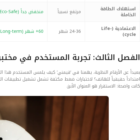
استهلاك الطاقة
مرتفع نسبياً
منخفض جداً (Eco-Safe)
الخاملة
الاعتمادية (Life-
24-36 شهر
60+ شهر (Long-term)
cycle)
الفصل الثالث: تجربة المستخدم في مختب
امتداداً حقيقياً للهاتف؟ لاختبارات ضغط مكثفة تشمل تشغيل تطبيقات المون
كانت واضحة: الاستقرار هو العنوان الأبرز.