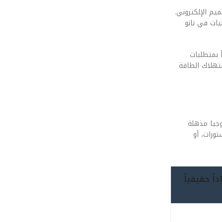
لى للتصميم الإلكتروني.
يات في نانو
 يتنبأ بمتطلبات
ى استهلاك الطاقة
؟، نجد تكنولوجيا مذهلة
انزستورات، أو
ية امتداداً حقيقياً