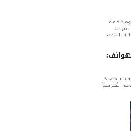
الصوت الموجه (Parametric Speakers) في الهواتف: خصوصية كاملة
ة خصوصية
في أمان بياناتك لسنوات
لموجه (Parametric Speakers) في الهواتف:
نحن ننظر دائماً للأمام. التوقعات تشير إلى أن الجيل القادم سيعتمد بشكل كامل على الذكاء الاصطناعي التوليدي لتحسين أداء تكنولوجيا الصوت الموجه (Parametric
ين الأكثر وعياً