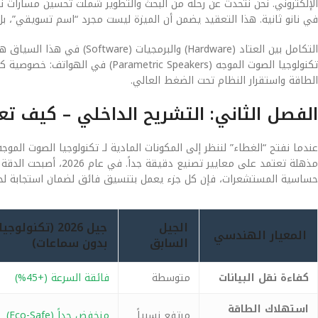
الإلكتروني. نحن نتحدث عن رحلة من البحث والتطوير شملت تحسين مسارات نقل
في نانو ثانية. هذا التعقيد يضمن أن الميزة ليست مجرد “اسم تسويقي”،
التكامل بين العتاد (Hardware)
تكنولوجيا الصوت الموجه ( Speakers
الطاقة واستقرار النظام تحت الضغط العالي.
الفصل الثاني: التشريح الداخلي – كيف ت
مذهلة تعتمد على معايي
حساسية المستشعرات، فإن كل جزء يعمل بتنسيق فائق لضمان استجابة لح
الجيل
المعيار الهندسي
السابق
بدون سماعات)
كفاءة نقل البيانات
متوسطة
فائقة السرعة (+45%)
استهلاك الطاقة
مرتفع نسبياً
منخفض جداً (Eco-Safe)