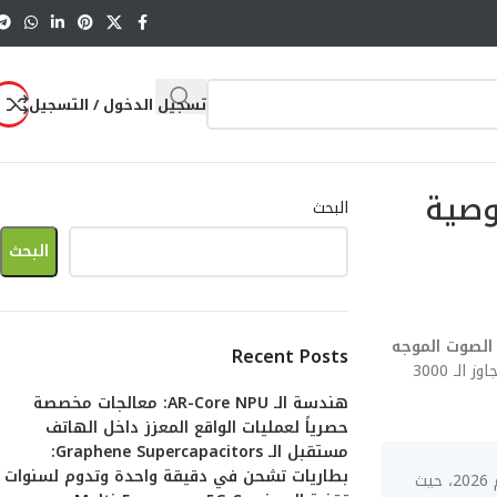
تسجيل الدخول / التسجيل
هواتف: خصوصية
البحث
البحث
 الصوت الموجه
Recent Posts
. هذا المقال ليس مجرد سرد للمواصفات، بل هو تشريح هندسي متكامل يتجاوز الـ 3000
هندسة الـ AR-Core NPU: معالجات مخصصة
حصرياً لعمليات الواقع المعزز داخل الهاتف
مستقبل الـ Graphene Supercapacitors:
بطاريات تشحن في دقيقة واحدة وتدوم لسنوات
الابتكار في تكنولوجيا الصوت الموجه (Parametric Speakers) في الهواتف: خصوصية كاملة بدون سماعات يمثل التحدي الأكبر لعام 2026، حيث