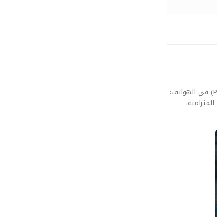
بعيداً عن الأرقام النظرية، يهمنا في ‘قيمني’ كيف يلمس المستخدم هذا التطور في يده. قمنا بإخضاع تكنولوجيا الصوت الموجه (Parametric Speakers) في الهواتف:
لمتزامنة.