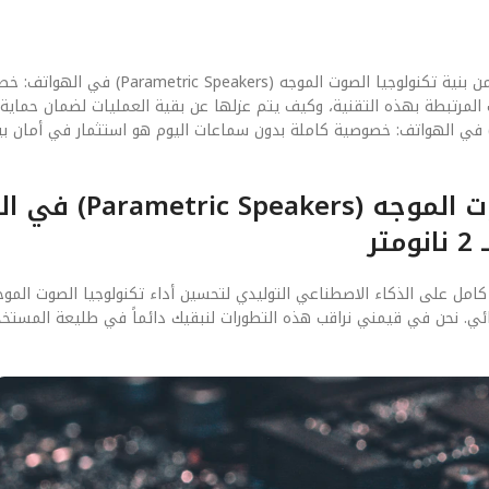
في عصر الاختراقات الرقمية، لم يعد الأمان ميزة إضافية، بل هو جزء أصيل من بنية تكنولوجيا 
ات المرتبطة بهذه التقنية، وكيف يتم عزلها عن بقية العمليات لضمان حماي
لمستخدم. الاستثمار في تكنولوجيا الصوت الموجه (Parametric Speakers) في الهواتف: خصوصية كاملة بدون سماعات اليوم هو استثمار 
الفصل الخامس: مستقبل تكنولوجيا الصوت ا
ر
قائي. نحن في قيمني نراقب هذه التطورات لنبقيك دائماً في طليعة المستخدم