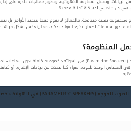
 البيانات، وتقليل المقاومة الكهربائية، وتطوير معالجات قادرة على إدارة
 بل هي حل هندسي لمشكلة تقنية معقدة.
 والبرمجيات (Software) في هذا السياق هو سيمفونية تقنية متناغمة. فالمعالج لا يقوم فقط بتنفيذ الأوامر، بل
Parametric) في الهواتف: خصوصية كاملة بدون سماعات لضمان توزيع الموارد بذكاء، مما ينعكس بشكل م
عمل المنظومة؟
عندما نفتح “الغطاء” لننظر إلى المكونات المادية لـ تكنولوجيا الصوت الموجه (Parametric Speakers) في الهواتف: خصوصية كاملة 
ر تصنيع دقيقة جداً. في عام 2026، أصبحت الدقة هي المقياس الوحيد للجودة. سواء كنا نتحدث عن ترددات الإشارة، أو
ظية.
جيل 2026 (تكنولوجيا الصوت الموجه (AMETRIC SPEAKERS