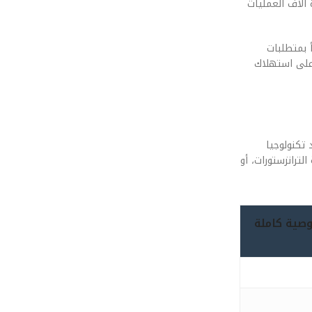
 آلاف العمليات
 يتنبأ بمتطلبات
باشر على استهلاك
بدون سماعات، نجد تكنولوجيا
 كثافة الترانزستورات، أو
PAR) في الهواتف: خصوصية كاملة