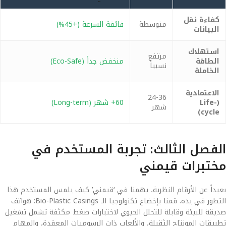
كفاءة نقل
متوسطة
فائقة السرعة (+45%)
البيانات
استهلاك
مرتفع
الطاقة
منخفض جداً (Eco-Safe)
نسبياً
الخاملة
الاعتمادية
24-36
(Life-
60+ شهر (Long-term)
شهر
cycle)
الفصل الثالث: تجربة المستخدم في
مختبرات قيمني
بعيداً عن الأرقام النظرية، يهمنا في ‘قيمني’ كيف يلمس المستخدم هذا
التطور في يده. قمنا بإخضاع تكنولوجيا الـ Bio-Plastic Casings: هواتف
صديقة للبيئة وقابلة للتحلل الحيوي لاختبارات ضغط مكثفة تشمل تشغيل
تطبيقات المونتاج الثقيلة، والألعاب ذات الرسوميات المعقدة، والمهام