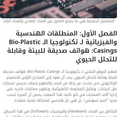
التفاصيل الدقيقة هي ما يصنع الفارق بين العتاد العادي والعتاد الرائد
الفصل الأول: المنطلقات الهندسية
والفيزيائية لـ تكنولوجيا الـ Bio-Plastic
Casings: هواتف صديقة للبيئة وقابلة
للتحلل الحيوي
لفهم الجوهر التقني لـ تكنولوجيا الـ Bio-Plastic Casings: هواتف صديقة
للبيئة وقابلة للتحلل الحيوي، يجب أن نعود إلى المبادئ الأولى للتصميم
الإلكتروني. نحن نتحدث عن رحلة من البحث والتطوير شملت تحسين مسارات
نقل البيانات، وتقليل المقاومة الكهربائية، وتطوير معالجات قادرة على
إدارة آلاف العمليات في نانو ثانية. هذا التعقيد يضمن أن الميزة ليست
مجرد “اسم تسويقي”، بل هي حل هندسي لمشكلة تقنية معقدة.
التكامل بين العتاد (Hardware) والبرمجيات (Software) في هذا السياق