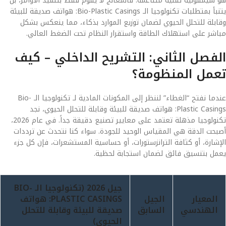
هو سيمفونية تقنية متناغمة. فالمعالج لا يقوم فقط بتنفيذ الأوامر، بل
يتنبأ بمتطلبات تكنولوجيا الـ Bio-Plastic Casings: هواتف صديقة للبيئة
وقابلة للتحلل الحيوي لضمان توزيع الموارد بذكاء، مما ينعكس بشكل
مباشر على استهلاك الطاقة واستقرار النظام تحت الضغط العالي.
الفصل الثاني: التشريح الداخلي – كيف
تعمل المنظومة؟
عندما نفتح “الغطاء” لننظر إلى المكونات المادية لـ تكنولوجيا الـ Bio-
Plastic Casings: هواتف صديقة للبيئة وقابلة للتحلل الحيوي، نجد
تكنولوجيا مذهلة تعتمد على معايير تصنيع دقيقة جداً. في عام 2026،
أصبحت الدقة هي المقياس الوحيد للجودة. سواء كنا نتحدث عن ترددات
الإشارة، أو كثافة الترانزستورات، أو حساسية المستشعرات، فإن كل جزء
يعمل بتنسيق فائق لضمان استجابة لحظية.
جيل 2026 (تكنولوجيا الـ BIO-
المعيار
الجيل
PLASTIC CASINGS: هواتف
الهندسي
السابق
صديقة للبيئة وقابلة للتحلل
الحيوي)