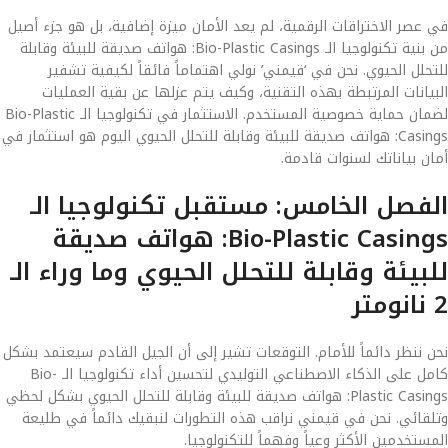
في عصر الاختراقات الرقمية، لم يعد الأمان ميزة إضافية، بل هو جزء أصيل
من بنية تكنولوجيا الـ Bio-Plastic Casings: هواتف صديقة للبيئة وقابلة
للتحلل الحيوي. نحن في ‘قيمني’ نولي اهتماماً فائقاً لكيفية تشفير
البيانات المرتبطة بهذه التقنية، وكيف يتم عزلها عن بقية العمليات
لضمان حماية خصوصية المستخدم. الاستثمار في تكنولوجيا الـ Bio-Plastic
Casings: هواتف صديقة للبيئة وقابلة للتحلل الحيوي اليوم هو استثمار في
أمان بياناتك لسنوات قادمة.
الفصل الخامس: مستقبل تكنولوجيا الـ
Bio-Plastic Casings: هواتف صديقة
للبيئة وقابلة للتحلل الحيوي وما وراء الـ
2 نانومتر
نحن ننظر دائماً للأمام. التوقعات تشير إلى أن الجيل القادم سيعتمد بشكل
كامل على الذكاء الاصطناعي التوليدي لتحسين أداء تكنولوجيا الـ Bio-
Plastic Casings: هواتف صديقة للبيئة وقابلة للتحلل الحيوي بشكل لحظي
وتلقائي. نحن في قيمني نراقب هذه التطورات لنبقيك دائماً في طليعة
المستخدمين الأكثر وعياً وفهماً للتكنولوجيا.