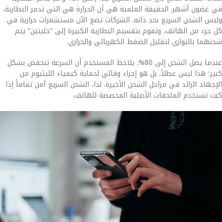
في غضون أشهر. الحقيقة العلمية هي أن الحرارة هي التي تدمر البطارية،
وليس الشحن السريع بحد ذاته. الشركات تضع الآن مستشعرات حرارية في
كل جزء من الهاتف، وتقوم بتقسيم البطارية الكبيرة إلى “خليتين” يتم
شحنهما بالتوازي لتقليل الضغط الكهربائي والحراري.
عندما يصل الشحن إلى 80%، يلاحظ المستخدم أن السرعة تنخفض بشكل
كبير؛ هذا ليس عطلاً، بل هو إجراء وقائي لحماية كيمياء الليثيوم من
الإجهاد الزائد في مراحل الشحن الأخيرة. لذا، الشحن السريع آمن تماماً إذا
كنت تستخدم الملحقات الأصلية المخصصة للهاتف.