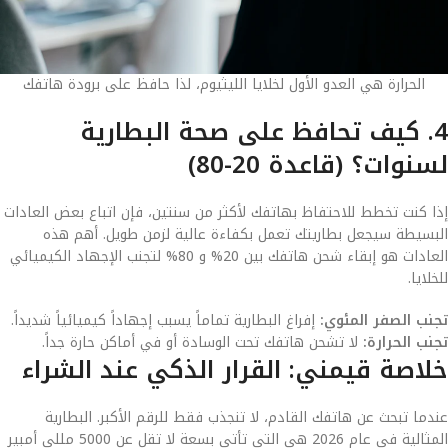
الحرارة هي العدو الأول لخلايا الليثيوم، لذا حافظ على برودة هاتفك
4. كيف تحافظ على صحة البطارية
لسنوات؟ (قاعدة 20-80)
إذا كنت تخطط للاحتفاظ بهاتفك لأكثر من سنتين، فإن اتباع بعض العادات
البسيطة سيجعل بطاريتك تعمل بكفاءة عالية لزمن طويل. أهم هذه
العادات هو إبقاء شحن هاتفك بين 20% و 80% لتجنب الإجهاد الكيميائي
للخلايا.
تجنب الصفر المئوي:
إفراغ البطارية تماماً يسبب إجهاداً كيميائياً شديداً.
تجنب الحرارة:
لا تشحن هاتفك تحت الوسادة أو في أماكن حارة جداً.
خلاصة قيمني: القرار الذكي عند الشراء
عندما تبحث عن هاتفك القادم، لا تنجذب فقط للرقم الأكبر. البطارية
المثالية في عام 2026 هي التي تأتي بسعة لا تقل عن 5000 مللي أمبير