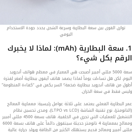
توازن القوى بين سعة البطارية وسرعة الشحن يحدد جودة الاستخدام
اليومي
1. سعة البطارية (mAh): لماذا لا يخبرك
الرقم بكل شيء؟
سعة 5000 مللي أمبير أصبحت هي المعيار في معظم هواتف أندرويد
اليوم. لكن هل تساءلت يوماً لماذا يصمد هاتف آيفون ببطارية أصغر لفترة
أطول من هاتف أندرويد ببطارية ضخمة؟ السر يكمن في “كفاءة المنظومة”
وليس فقط في سعة الخزان.
عمر البطارية الفعلي يعتمد على ثلاثة عوامل رئيسية: معمارية المعالج
(النانومتر)، نوع تقنية الشاشة (LTPO vs LCD)، ومدى تحسين نظام
التشغيل للعمليات التي تجري في الخلفية. هاتف بسعة 4500 مللي أمبير
ومعالج بمعمارية 4 نانومتر حديثة سيتفوق دائماً على هاتف بسعة 6000
مللي أمبير ومعالج قديم يستهلك الكثير من الطاقة ويولد حرارة عالية