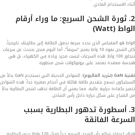
أثناء الاستخدام العادي.
2. ثورة الشحن السريع: ما وراء أرقام
الواط (Watt)
الواط هو المقياس الذي يحدد سرعة تدفق الطاقة إلى بطاريتك. تاريخياً،
كان الشحن بقوة 10 واط يعتبر “سريعاً”، أما اليوم فنحن نتحدث عن سرعات
تتجاوز 100 واط. هذه السرعات ليست مجرد زيادة في الكهرباء، بل هي
هندسة معقدة تعتمد على بروتوكولات شحن متطورة.
تقنية GaN (نتريد الغاليوم):
الشواحن الحديثة التي تستخدم GaN بدلاً من
السيليكون تسمح بتقديم طاقة هائلة في أحجام صغيرة جداً. هذه الشواحن
تتميز بكفاءة حرارية عالية، مما يعني أن الطاقة تذهب لشحن البطارية بدلاً
من الضياع على شكل حرارة داخل رأس الشاحن.
3. أسطورة تدهور البطارية بسبب
السرعة الفائقة
هناك اعتقاد شائع بأن الشحن السريع جداً (مثل 120 واط) يدمر البطارية