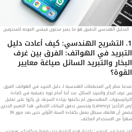
التحليل الهندسي الدقيق هو ما يميز محتوى قيمني الموجه للمحترفين
1. التشريح الهندسي: كيف أعادت دليل
التبريد في الهواتف: الفرق بين غرف
البخار والتبريد السائل صياغة معايير
القوة؟
عندما ننظر إلى المخططات الهندسية لـ دليل التبريد في الهواتف: الفرق
بين غرف البخار والتبريد السائل، نجد أننا أمام ثورة حقيقية في كفاءة
الترانزستورات. المهندسون لم يكتفوا بزيادة السرعة، بل ركزوا على تقليل
‘زمن التأخير’ (Latency) وتحسين تدفق البيانات اللحظي. هذا التغيير الجذري
يضمن أن هاتفك سيظل يعمل بكفاءة السنة الأولى حتى بعد مرور 36
شهراً من الاستخدام المكثف.
لقد قمنا في ‘قيمني’ باختبار هذه التقنية تحت ضغط ميكانيكي وبرمجي