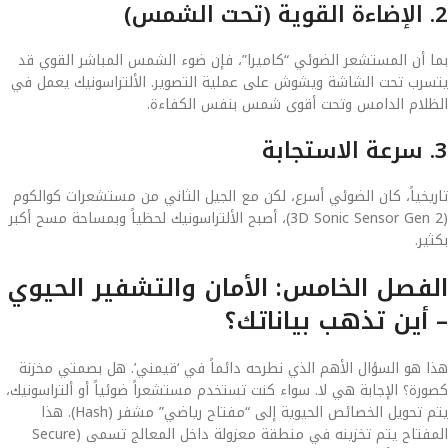
2. الإضاءة القوية (تحت الشمس)
بما أن المستشعر الضوئي “كاميرا”، فإن ضوء الشمس المباشر القوي قد
يتسرب تحت الشاشة ويشوش على عملية التصوير. الألتراسونيك يعمل في
الظلام الدامس وتحت أقوى شمس بنفس الكفاءة.
3. سرعة الاستجابة
تاريخياً، كان الضوئي أسرع، لكن مع الجيل الثاني من مستشعرات كوالكوم
(3D Sonic Sensor Gen 2)، أصبح الألتراسونيك لحظياً وبمساحة مسح أكبر
بكثير.
الفصل الخامس: الأمان والتشفير الحيوي
– أين تذهب بياناتك؟
هذا هو السؤال الأهم الذي نطرحه دائماً في ‘قيمني’. هل بصمتي مخزنة
كصورة؟ الإجابة هي لا. سواء كنت تستخدم مستشعراً ضوئياً أو ألتراسونيك،
يتم تحويل الخصائص الحيوية إلى “مفتاح رياضي” مشفر (Hash). هذا
المفتاح يتم تخزينه في منطقة معزولة داخل المعالج تسمى (Secure