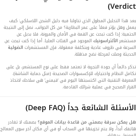
Verdict)
بعد هذا التحليل المطول الذي تناولنا فيه دليل الشحن اللاسلكي: كيف
يعمل وهل يؤثر فعلاً على عمر البطارية؟ من كل الجوانب، نصل إلى النتيجة
الحتمية: إذا كنت تبحث عن القمة في الأمان والمرونة، فلا بديل عن
مستشعر
الألتراسونيك
الموجود في الفئات العليا. أما إذا كنت تبحث عن
السرعة في ظروف عادية وبتكلفة معقولة، فإن المستشعرات
الضوئية
الحديثة وصلت لمرحلة نضج مذهلة.
تذكر دائماً أن جودة التجربة لا تعتمد فقط على نوع المستشعر، بل على
تكامل النظام واختيارك للإكسسوارات الصحيحة (مثل حماية الشاشة).
المعرفة التقنية التي اكتسبتها اليوم في ‘قيمني’ هي سلاحك لاتخاذ
القرار الصحيح في عملية شرائك القادمة.
الأسئلة الشائعة جداً (Deep FAQ)
هل يمكن سرقة بصمتي من قاعدة بيانات الموقع؟
بصمتك لا تغادر
هاتفك أبداً، ولا يتم تخزينها في السحاب أو في أي مكان آخر سوى المعالج
المعزول بجهازك.