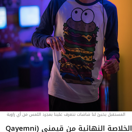
المستقبل يخبئ لنا شاشات تتعرف علينا بمجرد اللمس من أي زاوية
الخلاصة النهائية من قيمني (Qayemni