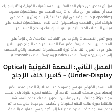
قبل أن نغوص في صراع العمالقة بين المستشعرات الضوئية والألتراسونيك،
يجب أن نفهم من أين بدأنا. بدأت رحلة البصمة مع مستشعرات سعوية
(Capacitive) كانت توضع في أزرار ميكانيكية بارزة (مثل زر الهوم في
هواتف آيفون القديمة وسامسونج). كانت هذه المستشعرات تعتمد على
قياس الشحنات الكهربائية بين نتوءات إصبعك وسطح المستشعر.
ومع تطور التصميمات والتوجه نحو “الشاشة الكاملة”، كان لزاماً على
المهندسين ابتكار طريقة لوضع هذا المستشعر خلف الزجاج دون التأثير
على جودة الصورة. هنا بدأت ثورة المستشعرات المدمجة، والتي انقسمت
إلى مدرستين: مدرسة الضوء (Optical) ومدرسة الصوت (Ultrasonic).
الفصل الثاني: البصمة الضوئية (Optical
Under-Display) – كاميرا خلف الزجاج
المستشعر الضوئي هو في جوهره كاميرا متناهية الصغر. عندما تضع
إصبعك على منطقة البصمة، تلاحظ أن الشاشة تضيء بقوة؛ هذه ليست
مجرد حركة جمالية، بل هي “فلاش” لتصوير بصمتك. يقوم المستشعر
بالتقاط صورة عالية الدقة للنتوءات والأخاديد الموجودة على جلدك، ثم
يقوم بمعالجة هذه الصورة وتحويلها إلى كود رقمي لمقارنته بالبصمة