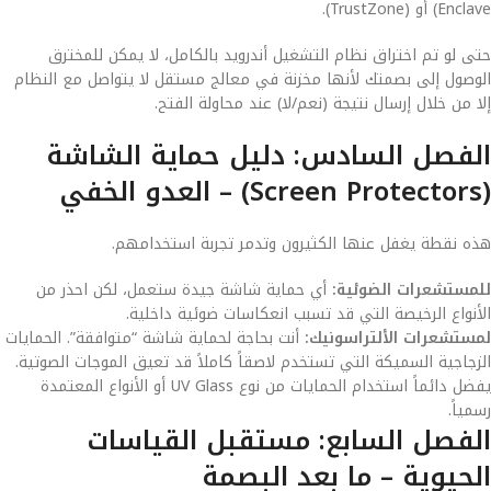
Enclave) أو (TrustZone).
حتى لو تم اختراق نظام التشغيل أندرويد بالكامل، لا يمكن للمخترق
الوصول إلى بصمتك لأنها مخزنة في معالج مستقل لا يتواصل مع النظام
إلا من خلال إرسال نتيجة (نعم/لا) عند محاولة الفتح.
الفصل السادس: دليل حماية الشاشة
(Screen Protectors) – العدو الخفي
هذه نقطة يغفل عنها الكثيرون وتدمر تجربة استخدامهم.
للمستشعرات الضوئية:
أي حماية شاشة جيدة ستعمل، لكن احذر من
الأنواع الرخيصة التي قد تسبب انعكاسات ضوئية داخلية.
لمستشعرات الألتراسونيك:
أنت بحاجة لحماية شاشة “متوافقة”. الحمايات
الزجاجية السميكة التي تستخدم لاصقاً كاملاً قد تعيق الموجات الصوتية.
يفضل دائماً استخدام الحمايات من نوع UV Glass أو الأنواع المعتمدة
رسمياً.
الفصل السابع: مستقبل القياسات
الحيوية – ما بعد البصمة