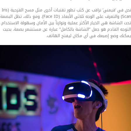
نحن في ‘قيمني’ نراقب عن كثب تطور تقنيات أخرى مثل مسح القزحية (Iris
Scan) والتعرف على الوجه ثلاثي الأبعاد (Face ID). ومع ذلك، تظل البصمة
تحت الشاشة هي الخيار الأكثر عملية وتوازناً بين الأمان وسهولة الاستخدام.
التوجه القادم هو جعل “الشاشة بالكامل” عبارة عن مستشعر بصمة، بحيث
يمكنك وضع إصبعك في أي مكان ليفتح الهاتف.