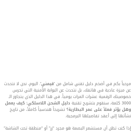
مرحباً بكم في أضخم دليل تقني شامل من
‘قيمني’
. اليوم، نحن لا نتحدث
عن ميزة عادية في هاتفك، بل نتحدث عن البوابة الأمنية التي تحرس
خصوصيتك الرقمية عشرات المرات يومياً. في هذا الدليل الذي يتجاوز الـ
3000 كلمة، سنقوم بتشريح تقنية
دليل الشحن اللاسلكي: كيف يعمل
وهل يؤثر فعلاً على عمر البطارية؟
تشريحاً هندسياً كاملاً، من تاريخ
نشأتها إلى أعقد تفاصيلها البرمجية.
إذا كنت تظن أن مستشعر البصمة هو مجرد “زر” أو “منطقة تحت الشاشة”