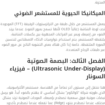
المخزنة.
الميكانيكا الحيوية للمستشعر الضوئي
يعمل المستشعر من خلال طبقة من الترانزستورات الرقيقة (TFT) الموجودة
تحت لوحة الشاشة (غالباً OLED لأنها تسمح بمرور الضوء). عندما يرتد
الضوء من إصبعك ويمر عبر الفراغات المجهرية بين بكسلات الشاشة،
يلتقطه المستشعر. يتم استخدام خوارزميات الذكاء الاصطناعي لتحسين
الصورة الملتقطة، خاصة إذا كان هناك بعض التشويه الناتج عن مرور الضوء
عبر طبقات الزجاج المتعددة.
الفصل الثالث: البصمة الصوتية
(Ultrasonic Under-Display) – فيزياء
السونار
هنا ننتقل إلى مستوى آخر تماماً من الهندسة. مستشعر الألتراسونيك،
الذي طورته شركة “كوالكوم” بشكل أساسي، لا يهتم بالضوء أبداً. هو يرسل
نبضات صوتية فوق سمعية تصطدم بإصبعك. الموجات الصوتية ترتد بشكل
مختلف عندما تصطدم بنتوء (Ridge) عما تفعله عندما تصطدم بأخدود