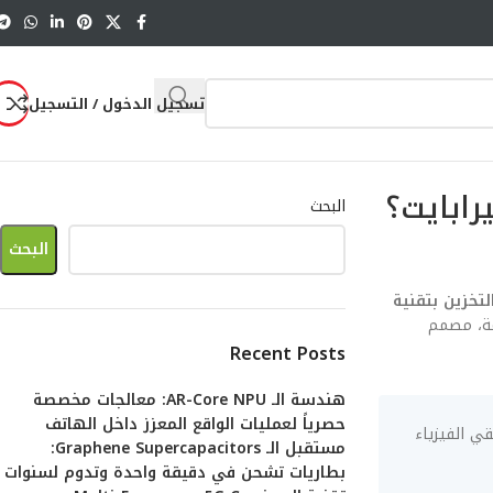
تسجيل الدخول / التسجيل
البحث
البحث
تخزين بتقنية
لمواصفات، بل هو تشريح هندسي متكامل يتجاوز الـ 3000 كلمة، مصمم
Recent Posts
هندسة الـ AR-Core NPU: معالجات مخصصة
حصرياً لعمليات الواقع المعزز داخل الهاتف
لهواتف إلى 10 تيرابايت؟ يمثل التحدي الأكبر لعام 2026، حيث تلتقي الفيزياء
مستقبل الـ Graphene Supercapacitors:
بطاريات تشحن في دقيقة واحدة وتدوم لسنوات