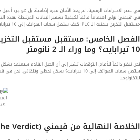
في ‘قيمني’ نولي اهتماماً فائقاً لكيفية تشفير البيانات المرتبطة بهذه 
مستقبل التخزين بتقنية الـ PLC: كيف ستصل سعات الهواتف إلى 10 تيرابايت؟ اليوم هو استثمار في أمان بياناتك لسنوات قادمة.
10 تيرابايت؟ وما وراء الـ 2 نانومتر
ستصل سعات الهواتف إلى 10 تيرابايت؟ بشكل لحظي وتلق
للتكنولوجيا.
المس
هند
الخلاصة النهائية من قيمني (The Verdict)