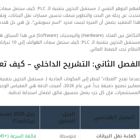
نتحدث عن رحلة من البحث والتطوير شملت تحسين مسارات نقل البيانات، وتقلي
هذا التعقيد يضمن أن الميزة ليست مجرد “اسم تسويقي”، بل هي حل هند
التكامل بين العتاد (Hardware)
مستقبل الت
النظام تحت الضغط العالي.
الفصل الثاني: التشريح الداخلي – كيف ت
معايير تصنيع دقيقة جداً. في عام 2026، أصبحت
المستشعرات، فإن كل جزء يعمل بتنسيق فائق لضمان استجابة لحظية.
الجيل
المعيار الهندسي
السابق
تيرابايت؟)
كفاءة نقل البيانات
متوسطة
فائقة السرعة (+45%)