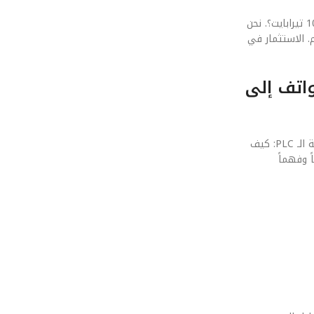
في عصر الاختراقات الرقمية، لم يعد الأمان ميزة إضافية، بل هو جزء أصيل من بنية مستقبل التخزين بتقنية الـ PLC: كيف ستصل سعات الهواتف إلى 10 تيرابايت؟. نحن
. الاستثمار في
تصل سعات الهواتف إلى
نحن ننظر دائماً للأمام. التوقعات تشير إلى أن الجيل القادم سيعتمد بشكل كامل على الذكاء الاصطناعي التوليدي لتحسين أداء مستقبل التخزين بتقنية الـ PLC: كيف
اً وفهماً