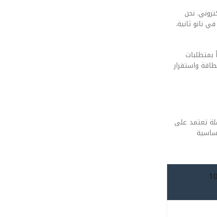
للتصميم الإلكتروني. نحن
ي نانو ثانية.
 يتنبأ بمتطلبات
ستهلاك الطاقة واستقرار
تف إلى 10 تيرابايت؟، نجد تكنولوجيا مذهلة تعتمد على
و حساسية
2026 (مستقبل التخزين بتقنية الـ PLC: كيف ستصل سعات الهواتف إلى 10