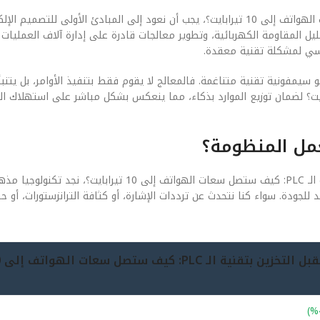
لفهم الجوهر التقني لـ مستقبل التخزين بتقنية الـ PLC: كيف ستصل سعات الهواتف إلى 10 تيرابايت؟، يجب أن نعود إلى المبادئ الأولى 
ل المقاومة الكهربائية، وتطوير معالجات قادرة على إدارة آلاف العمليات ف
سي لمشكلة تقنية معقدة.
 والبرمجيات (Software) في هذا السياق هو سيمفونية تقنية متناغمة. فالمعالج لا يقوم فقط بتنفيذ الأوامر، بل
خزين بتقنية الـ PLC: كيف ستصل سعات الهواتف إلى 10 تيرابايت؟ لضمان توزيع الموارد بذكاء، مما ينعكس بشكل مباشر على ا
عمل المنظومة؟
عندما نفتح “الغطاء” لننظر إلى المكونات المادية لـ مستقبل التخزين بتقنية الـ PLC: كيف ستصل سعات الهوا
 الدقة هي المقياس الوحيد للجودة. سواء كنا نتحدث عن ترددات الإشارة، أو كثافة الترانزستورات، أ
جيل 