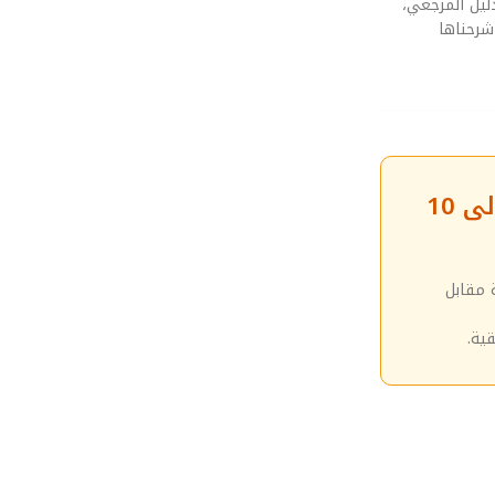
ليل المرجعي،
شرحناها
❓ الأسئلة الشائعة حول مستقبل التخزين بتقنية الـ PLC: كيف ستصل سعات الهواتف إلى 10
 مقابل
ية.