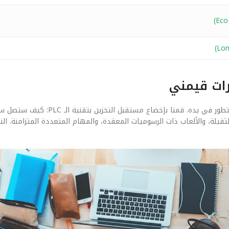
رات قيمني
بعيداً عن الأرقام النظرية، يهمنا في ‘قيمني’ كيف يلمس المستخدم هذا التطور في يد
الثقيلة، والألعاب ذات الرسوميات المعقدة، والمهام المتعددة المتزامنة. الن