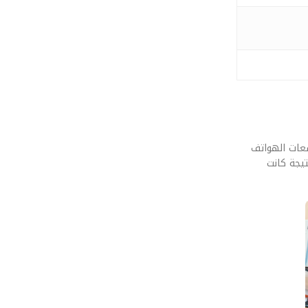
ه. قمنا بإخضاع مستقبل التخزين بتقنية الـ PLC: كيف ستصل سعات الهواتف
تيجة كانت