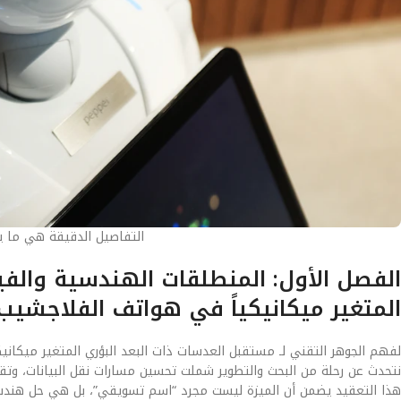
التفاصيل الدقيقة هي ما يصن
الفصل الأول: المنطلقات الهندسية والفيز
المتغير ميكانيكياً في هواتف الفلاجشيب
لفهم الجوهر التقني لـ مستقبل العدسات ذات البعد البؤري المتغير ميكانيك
نتحدث عن رحلة من البحث والتطوير شملت تحسين مسارات نقل البيانات، وتقلي
هذا التعقيد يضمن أن الميزة ليست مجرد “اسم تسويقي”، بل هي حل هند