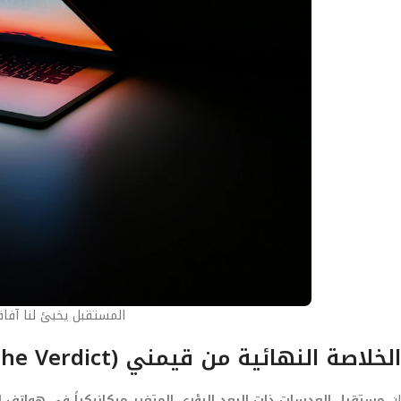
المستقبل يخبئ لنا آفاق
الخلاصة النهائية من قيمني (The Verdict)
إن
مستقبل العدسات ذات البعد البؤري المتغير ميكانيكياً في هواتف 