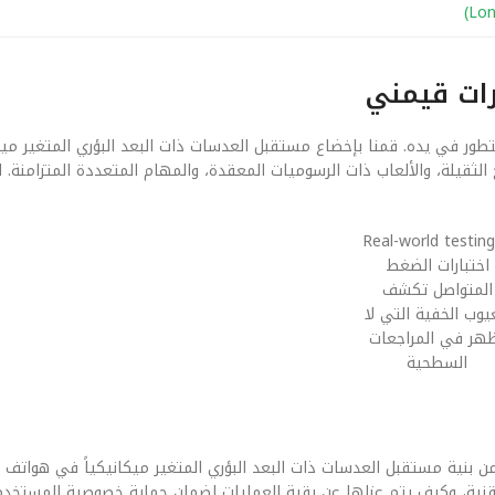
رات قيمني
تطور في يده. قمنا بإخضاع مستقبل العدسات ذات البعد البؤري المتغير ميك
يلة، والألعاب ذات الرسوميات المعقدة، والمهام المتعددة المتزامنة. ال
اختبارات الضغط
المتواصل تكشف
يوب الخفية التي لا
هر في المراجعات
السطحية
من بنية مستقبل العدسات ذات البعد البؤري المتغير ميكانيكياً في هواتف 
التقنية، وكيف يتم عزلها عن بقية العمليات لضمان حماية خصوصية المستخدم