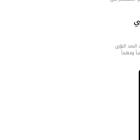
ي
البعد البؤري
ً وفهماً