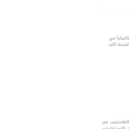
انيكياً في
نتيجة كانت
الفلاجشيب. نحن
. الاستثمار في