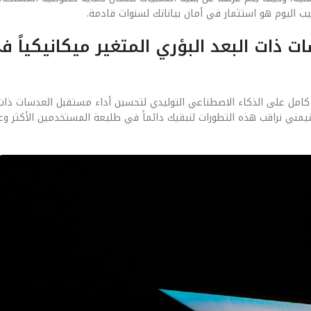
ب اليوم هو استثمار في أمان بياناتك لسنوات قادمة.
ات البعد البؤري المتغير ميكانيكياً ف
ل كامل على الذكاء الاصطناعي التوليدي لتحسين أداء مستقبل العدسات ذات 
ني نراقب هذه التطورات لنبقيك دائماً في طليعة المستخدمين الأكثر وعيا