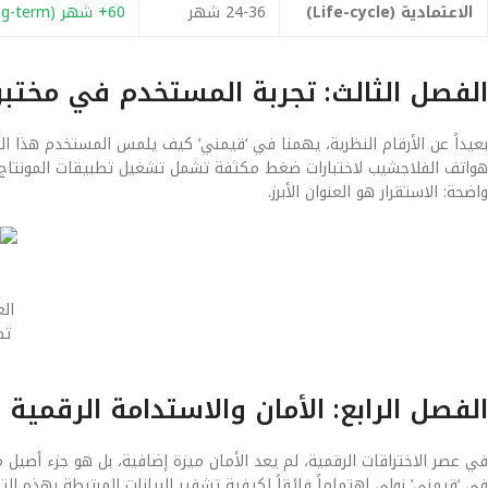
الاعتمادية (Life-cycle)
24-36 شهر
60+ شهر (Long-term)
الفصل الثالث: تجربة المستخدم في مختب
بعيداً عن الأرقام النظرية، يهمنا في ‘قيمني’ كيف يلمس المستخدم هذا ال
هواتف الفلاجشيب لاختبارات ضغط مكثفة تشمل تشغيل تطبيقات المونتاج الثق
واضحة: الاستقرار هو العنوان الأبرز.
الع
تظ
الفصل الرابع: الأمان والاستدامة الرقمية
في عصر الاختراقات الرقمية، لم يعد الأمان ميزة إضافية، بل هو جزء أصيل 
في ‘قيمني’ نولي اهتماماً فائقاً لكيفية تشفير البيانات المرتبطة بهذه 