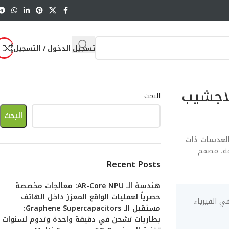
تسجيل الدخول / التسجيل
لاجشيب
البحث
البحث
لعدسات ذات
 للمواصفات، بل هو تشريح هندسي متكامل يتجاوز الـ 3000 كلمة، مصمم
Recent Posts
هندسة الـ AR-Core NPU: معالجات مخصصة
حصرياً لعمليات الواقع المعزز داخل الهاتف
اً في هواتف الفلاجشيب يمثل التحدي الأكبر لعام 2026، حيث تلتقي الفيزياء
مستقبل الـ Graphene Supercapacitors:
بطاريات تشحن في دقيقة واحدة وتدوم لسنوات