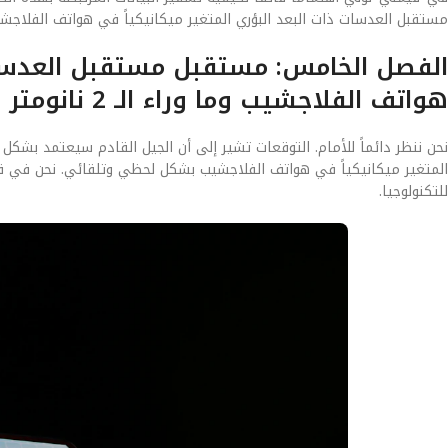
مستقبل العدسات ذات البعد البؤري المتغير ميكانيكياً في هواتف الفلاجشي
الفصل الخامس: مستقبل مستقبل العدسات ذ
هواتف الفلاجشيب وما وراء الـ 2 نانومتر
نحن ننظر دائماً للأمام. التوقعات تشير إلى أن الجيل القادم سيعتمد بشك
المتغير ميكانيكياً في هواتف الفلاجشيب بشكل لحظي وتلقائي. نحن في قيم
للتكنولوجيا.