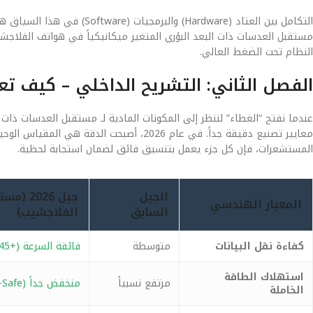
التكامل بين العتاد (Hardware)
مستقبل العدسات ذات البعد البؤري المتغير ميكانيكياً في هواتف الفلاجش
النظام تحت الضغط العالي.
الفصل الثاني: التشريح الداخلي – كيف ت
عندما نفتح “الغطاء” لننظر إلى المكونات المادية لـ مستقبل العدسات ذات 
معايير تصنيع دقيقة جداً. في عام 2026، أصبحت
المستشعرات، فإن كل جزء يعمل بتنسيق فائق لضمان استجابة لحظية.
الجيل
جيل 26
المعيار الهندسي
السابق
الفلاجشيب)
كفاءة نقل البيانات
متوسطة
فائقة السرعة (+45%)
استهلاك الطاقة
مرتفع نسبياً
منخفض جداً (Eco-Safe)
الخاملة