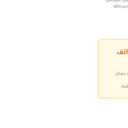
شرحناها
اتف
 مقابل
ية.