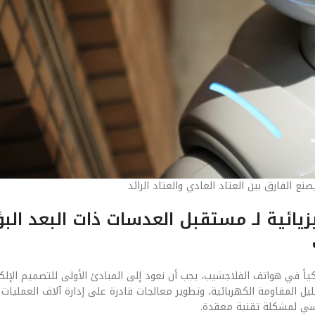
ع الفارق بين العتاد العادي والعتاد الرائد
يائية لـ مستقبل العدسات ذات البعد الب
ياً في هواتف الفلاجشيب، يجب أن نعود إلى المبادئ الأولى للتصميم الإلكت
ل المقاومة الكهربائية، وتطوير معالجات قادرة على إدارة آلاف العمليات ف
سي لمشكلة تقنية معقدة.