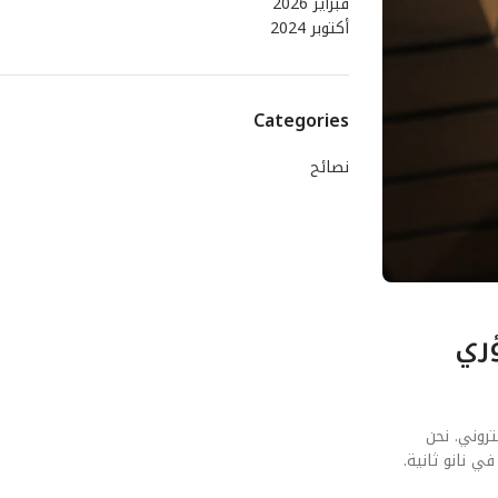
فبراير 2026
أكتوبر 2024
Categories
نصائح
ؤري
روني. نحن
ي نانو ثانية.