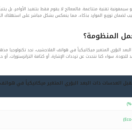
 والبرمجيات (Software) في هذا السياق هو سيمفونية تقنية متناغمة. فالمعالج لا يقوم فقط بتنفيذ الأوامر، بل
يب لضمان توزيع الموارد بذكاء، مما ينعكس بشكل مباشر على استهلاك الط
عمل المنظومة؟
البعد البؤري المتغير ميكانيكياً في هواتف الفلاجشيب، نجد تكنولوجيا مذ
 الدقة هي المقياس الوحيد للجودة. سواء كنا نتحدث عن ترددات الإشارة، أو كثافة الترانزستورات، أ
20 (مستقبل العدسات ذات البعد البؤري المتغير ميكانيكياً في هواتف