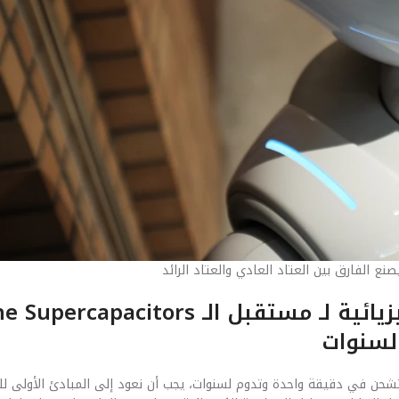
ع الفارق بين العتاد العادي والعتاد الرائد
لسنوات
ني لـ مستقبل الـ Graphene Supercapacitors: بطاريات تشحن في دقيقة واحدة وتدوم لسنوات، يجب أن نعود إلى المبادئ الأ