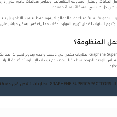
 البيانات، وتقليل المقاومة الكهربائية، وتطوير معالجات قادرة على إدارة
 بل هي حل هندسي لمشكلة تقنية معقدة.
 والبرمجيات (Software) في هذا السياق هو سيمفونية تقنية متناغمة. فالمعالج لا يقوم فقط بتنفيذ الأوامر، بل
ريات تشحن في دقيقة واحدة وتدوم لسنوات لضمان توزيع الموارد بذكاء، مما ينعكس بشكل مباشر 
عمل المنظومة؟
عندما نفتح “الغطاء” لننظر إلى المكونات المادية لـ مستقبل الـ Graphene Supercapacitors: بطاريات تشحن في دقيقة واحدة وتد
اً. في عام 2026، أصبحت الدقة هي المقياس الوحيد للجودة. سواء كنا نتحدث عن ترددات الإشارة، أو كثافة التر
ظية.
جيل 2026 (مستقبل الـ GRAPHENE SUPERCAPACITORS: بطاريات تشح