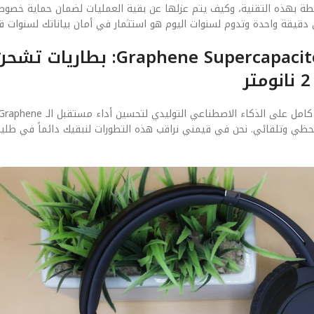
مرتبطة بهذه التقنية، وكيف يتم عزلها عن بقية العمليات لضمان حماية خصو
الفصل الخامس: مستقبل مستقبل الـ raphene Supercapacitors
نحن ننظر دائماً للأمام. التوقعات تشير إلى أن الجيل القادم سيعتمد بشكل كامل على الذكاء الاصطناعي التوليدي لتحسين أداء مستقبل الـ ne
ات بشكل لحظي وتلقائي. نحن في قيمني نراقب هذه التطورات لنبقيك دائماً في ط