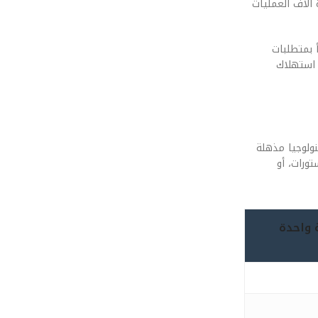
 آلاف العمليات
 يتنبأ بمتطلبات
على استهلاك
وم لسنوات، نجد تكنولوجيا مذهلة
انزستورات، أو
ن في دقيقة واحدة