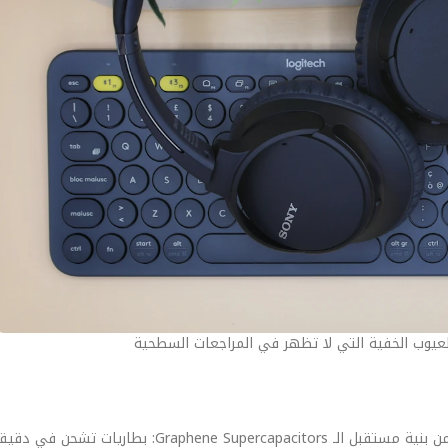
عيوب الخفية التي لا تظهر في المراجعات السطحية
في عصر الاختراقات الرقمية، لم يعد الأمان ميزة إضافية، بل هو جزء أصيل من بنية مستقبل الـ itors