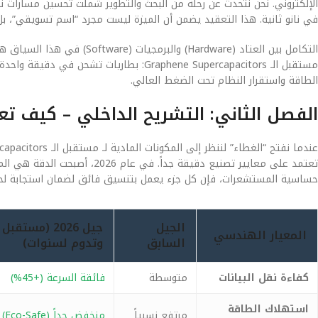
الإلكتروني. نحن نتحدث عن رحلة من البحث والتطوير شملت تحسين مسارات نقل
في نانو ثانية. هذا التعقيد يضمن أن الميزة ليست مجرد “اسم تسويقي”،
التكامل بين العتاد (Hardware)
مستقبل الـ Graphene Supercapacitors: بطا
الطاقة واستقرار النظام تحت الضغط العالي.
الفصل الثاني: التشريح الداخلي – كيف ت
تعتمد على معايير تصنيع دقيقة جد
حساسية المستشعرات، فإن كل جزء يعمل بتنسيق فائق لضمان استجابة لح
الجيل
المعيار الهندسي
السابق
وتدوم لسنوات)
كفاءة نقل البيانات
متوسطة
فائقة السرعة (+45%)
استهلاك الطاقة
مرتفع نسبياً
منخفض جداً (Eco-Safe)