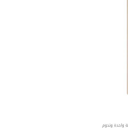
Graphene Supercapac: بطاريات تشحن في دقيقة واحدة وتدوم