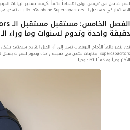
لسنوات. نحن في ‘قيمني’ نولي اهتماماً فائقاً لكيفية تشفير البيانات ال
الاستثمار في مستقبل الـ Graphene Supercapacitors: بطاريات تشحن في دقيقة واحدة وتدوم لسنوات اليوم هو استثمار في أمان بياناتك لسنوات قادمة.
دقيقة واحدة وتدوم لسنوات وما وراء الـ 2 نانومتر
Supercapacitors: بطاريات تشحن في دقيقة واحدة وتدوم لسنو
الأكثر وعياً وفهماً للتكنولوجيا.