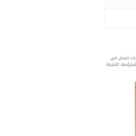
كيف يلمس المستخدم هذا التطور في يده. قمنا بإخضاع مستقبل الـ Graphene Supercapacitors: بطاريات تشحن في
زامنة. النتيجة