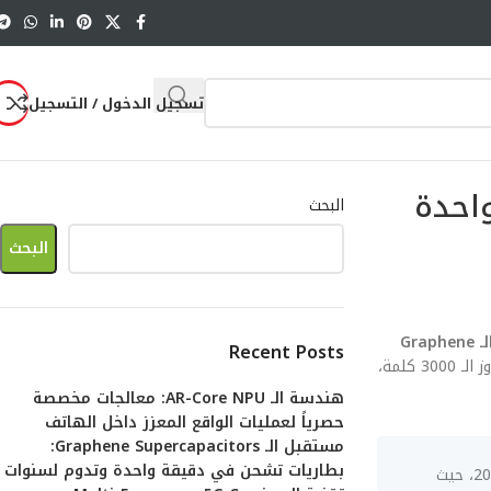
تسجيل الدخول / التسجيل
قيقة واحدة
البحث
البحث
مستقبل الـ Graphene
Recent Posts
. هذا المقال ليس مجرد سرد للمواصفات، بل هو تشريح هندسي متكامل يتجاوز الـ 3000 كلمة،
هندسة الـ AR-Core NPU: معالجات مخصصة
حصرياً لعمليات الواقع المعزز داخل الهاتف
مستقبل الـ Graphene Supercapacitors:
بطاريات تشحن في دقيقة واحدة وتدوم لسنوات
الابتكار في مستقبل الـ Graphene Supercapacitors: بطاريات تشحن في دقيقة واحدة وتدوم لسنوات يمثل التحدي الأكبر لعام 2026، حيث