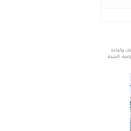
الـ LPDDR6: ثورة في سرعة نقل البيانات وكفاءة
منة. النتيجة