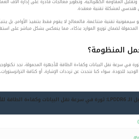
تقليل المقاومة الكهربائية، وتطوير معالجات قادرة على إدارة آلاف العمل
حل هندسي لمشكلة تقنية معقدة.
 والبرمجيات (Software) في هذا السياق هو سيمفونية تقنية متناغمة. فالمعالج لا يقوم فقط بتنفيذ الأوامر، بل
اقة للأجهزة المحمولة لضمان توزيع الموارد بذكاء، مما ينعكس بشكل مباشر على اس
عمل المنظومة؟
ا نفتح “الغطاء” لننظر إلى المكونات المادية لـ مستقبل الـ LPDDR6: ثورة في سرعة نقل البيانات وكفاءة الطاقة للأجهزة المحمولة،
202، أصبحت الدقة هي المقياس الوحيد للجودة. سواء كنا نتحدث عن ترددات الإشارة، أو كثافة الترانزست
جيل 2026 (مستقبل الـ LPDDR6: ثورة في سرعة نقل البيانات وكفاءة الطاقة