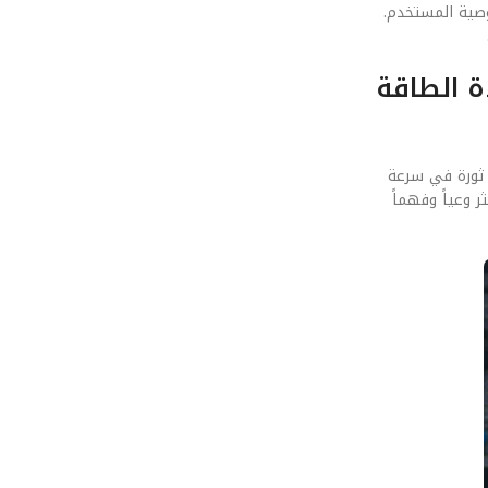
وصية المستخدم.
ات وكفاءة الطاقة
ر دائماً للأمام. التوقعات تشير إلى أن الجيل القادم سيعتمد بشكل كامل على الذكاء الاصطناعي التوليدي لتحسين أداء مستقبل الـ LPDDR6: ثورة في سرعة
 وعياً وفهماً