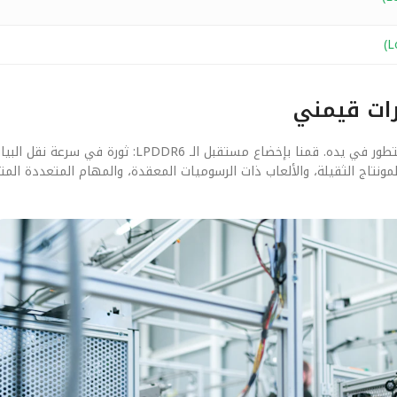
رات قيمني
بعيداً عن الأرقام النظرية، يهمنا في ‘قيمني’ كيف يلمس المستخدم هذا التطور في يده. قمنا بإخضاع مستقبل 
تاج الثقيلة، والألعاب ذات الرسوميات المعقدة، والمهام المتعددة المتزا