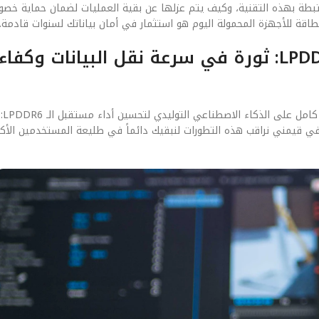
لمرتبطة بهذه التقنية، وكيف يتم عزلها عن بقية العمليات لضمان حماية خص
الفصل الخامس: مستقبل مستقبل الـ LPDDR6: ثورة في سرعة نقل البيان
نحن ننظ
ي قيمني نراقب هذه التطورات لنبقيك دائماً في طليعة المستخدمين الأكثر