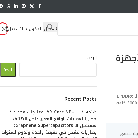
تسجيل الدخول / التسجيل
للأجهزة
البحث
البحث
مستقبل الـ LPDDR6:
Recent Posts
. هذا المقال ليس مجرد سرد للمواصفات، بل هو تشريح هندسي متكامل يتجاوز الـ 3000 كلمة،
هندسة الـ AR-Core NPU: معالجات مخصصة
حصرياً لعمليات الواقع المعزز داخل الهاتف
مستقبل الـ Graphene Supercapacitors:
بطاريات تشحن في دقيقة واحدة وتدوم لسنوات
 ثورة في سرعة نقل البيانات وكفاءة الطاقة للأجهزة المحمولة يمثل التحدي الأكبر لعام 2026، حيث تلتقي