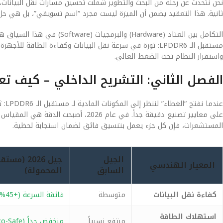
نحن نتحدث عن رحلة من البحث والتطوير شملت تحسين مسارات نقل البيانات، و
ثانية. هذا التعقيد يضمن أن الميزة ليست مجرد “اسم تسويقي”، بل هي 
التكامل بين العتاد (Hardware)
مستقبل الـ LPDDR6: ثورة في سرعة نقل البيانات وكفاءة الط
واستقرار النظام تحت الضغط العالي.
الفصل الثاني: التشريح الداخلي – كيف ت
عندم
على معايير تصنيع دقيقة جداً. في عام 6
المستشعرات، فإن كل جزء يعمل بتنسيق فائق لضمان استجابة لحظية.
الجيل
المعيار الهندسي
السابق
المحمولة)
كفاءة نقل البيانات
متوسطة
فائقة السرعة (+45%)
استهلاك الطاقة
مرتفع نسبياً
منخفض جداً (Eco-Safe)