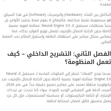
معقدة.
التكامل بين العتاد (Hardware) والبرمجيات (Software) في هذا السياق
هو سيمفونية تقنية متناغمة. فالمعالج لا يقوم فقط بتنفيذ الأوامر، بل
يتنبأ بمتطلبات مستقبل الـ Neural Engine 3.0: معالجة لغوية عصبية
كاملة بدون الحاجة لاتصال بالإنترنت لضمان توزيع الموارد بذكاء، مما
ينعكس بشكل مباشر على استهلاك الطاقة واستقرار النظام تحت الضغط
العالي.
الفصل الثاني: التشريح الداخلي – كيف
تعمل المنظومة؟
عندما نفتح “الغطاء” لننظر إلى المكونات المادية لـ مستقبل الـ Neural
Engine 3.0: معالجة لغوية عصبية كاملة بدون الحاجة لاتصال بالإنترنت، نجد
تكنولوجيا مذهلة تعتمد على معايير تصنيع دقيقة جداً. في عام 2026،
أصبحت الدقة هي المقياس الوحيد للجودة. سواء كنا نتحدث عن ترددات
الإشارة، أو كثافة الترانزستورات، أو حساسية المستشعرات، فإن كل جزء
يعمل بتنسيق فائق لضمان استجابة لحظية.