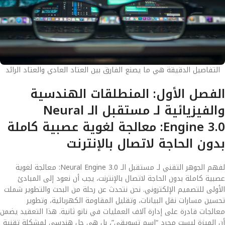
التفاصيل الدقيقة هي ما يصنع الفارق بين العتاد العادي والعتاد الرائد
الفصل الأول: المنطلقات الهندسية
والفيزيائية لـ مستقبل الـ Neural
Engine 3.0: معالجة لغوية عصبية كاملة
بدون الحاجة لاتصال بالإنترنت
لفهم الجوهر التقني لـ مستقبل الـ Neural Engine 3.0: معالجة لغوية
عصبية كاملة بدون الحاجة لاتصال بالإنترنت، يجب أن نعود إلى المبادئ
الأولى للتصميم الإلكتروني. نحن نتحدث عن رحلة من البحث والتطوير شملت
تحسين مسارات نقل البيانات، وتقليل المقاومة الكهربائية، وتطوير
معالجات قادرة على إدارة آلاف العمليات في نانو ثانية. هذا التعقيد يضمن
أن الميزة ليست مجرد “اسم تسويقي”، بل هي حل هندسي لمشكلة تقنية