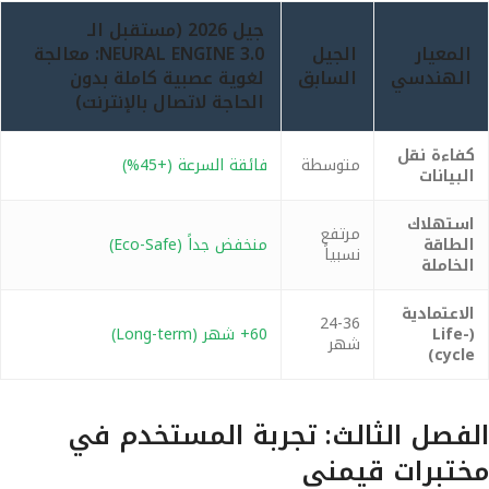
جيل 2026 (مستقبل الـ
المعيار
الجيل
NEURAL ENGINE 3.0: معالجة
الهندسي
السابق
لغوية عصبية كاملة بدون
الحاجة لاتصال بالإنترنت)
كفاءة نقل
متوسطة
فائقة السرعة (+45%)
البيانات
استهلاك
مرتفع
الطاقة
منخفض جداً (Eco-Safe)
نسبياً
الخاملة
الاعتمادية
24-36
(Life-
60+ شهر (Long-term)
شهر
cycle)
الفصل الثالث: تجربة المستخدم في
مختبرات قيمني