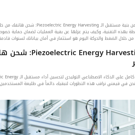
في عصر الاختراقات الرقمية، لم يعد الأمان ميزة إضافية، بل هو جزء أصيل من بنية مستقبل الـ vesting
مرتبطة بهذه التقنية، وكيف يتم عزلها عن بقية العمليات لضمان حماية خصو
الفصل الخامس: مستقبل مستقبل الـ arvesting
نحن ننظر دائماً للأمام. التوقعات تشير إلى أن الجيل القادم سيعتمد بشك
ي. نحن في قيمني نراقب هذه التطورات لنبقيك دائماً في طليعة المستخدمين ال