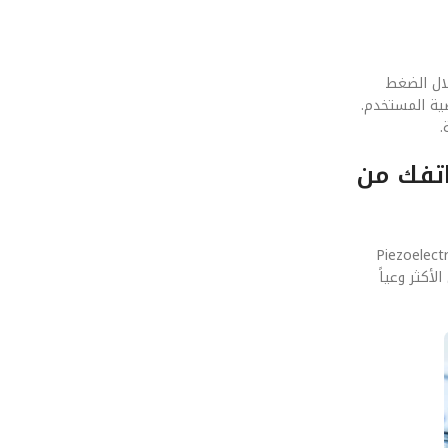
Piezoelectric Energy Har: شحن هاتفك من خلال الضغط
صية المستخدم.
Piezoelectric Energy H: شحن هاتفك من
ل كامل على الذكاء الاصطناعي التوليدي لتحسين أداء مستقبل الـ Piezoelectric Energy
أكثر وعياً