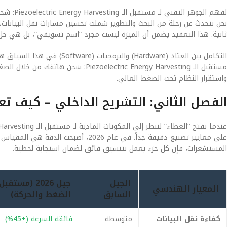
لفهم الج
نحن نتحدث عن رحلة من البحث والتطوير شملت تحسين مسارات نقل البيانات، و
ثانية. هذا التعقيد يضمن أن الميزة ليست مجرد “اسم تسويقي”، بل هي 
التكامل بين العتاد (Hardware)
مستقبل الـ ectric Energy Harvesting
واستقرار النظام تحت الضغط العالي.
الفصل الثاني: التشريح الداخلي – كيف ت
على معايير تصنيع دقيقة جداً. في عام 6
المستشعرات، فإن كل جزء يعمل بتنسيق فائق لضمان استجابة لحظية.
الجيل
المعيار الهندسي
السابق
الضغط والحركة)
كفاءة نقل البيانات
متوسطة
فائقة السرعة (+45%)