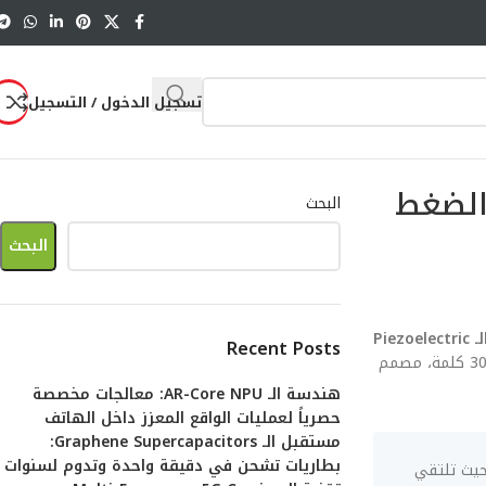
تسجيل الدخول / التسجيل
 من خلال الضغط
البحث
البحث
مستقبل الـ Piezoelectric
Recent Posts
. هذا المقال ليس مجرد سرد للمواصفات، بل هو تشريح هندسي متكامل يتجاوز الـ 3000 كلمة، مصمم
هندسة الـ AR-Core NPU: معالجات مخصصة
حصرياً لعمليات الواقع المعزز داخل الهاتف
مستقبل الـ Graphene Supercapacitors:
بطاريات تشحن في دقيقة واحدة وتدوم لسنوات
الـ Piezoelectric Energy Harvesting: شحن هاتفك من خلال الضغط والحركة يمثل التحدي الأكبر لعام 2026، حيث تلتقي