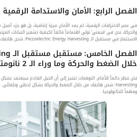
الفصل الرابع: الأمان والاستدامة الرقمية
والحركة. نحن في ‘قيمني’ نولي اهتماماً فائقاً لكيفية تشفير البيانات ال
الاستثمار في مستقبل الـ Piezoelectric Energy Harvesting: شحن هاتفك من خلال الضغط والحركة اليوم هو استثمار في أمان بياناتك لسنوات قادمة.
خلال الضغط والحركة وما وراء الـ 2 نانومتر
Harvesting: شحن هاتفك من خلال الضغط والحركة بشكل لحظي وتلقائ
وفهماً للتكنولوجيا.