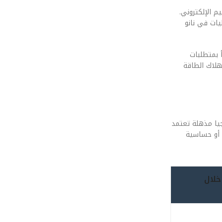
لى للتصميم الإلكتروني.
يات في نانو
 يتنبأ بمتطلبات
 استهلاك الطاقة
غط والحركة، نجد تكنولوجيا مذهلة تعتمد
ورات، أو حساسية
ن هاتفك من خلال