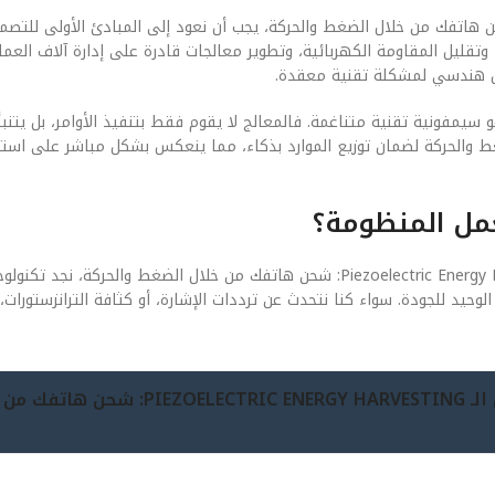
وهر التقني لـ مستقبل الـ Piezoelectric Energy Harvesting: شحن هاتفك من خلال الضغط والحركة، يجب أن نعود إلى المبادئ الأو
تقليل المقاومة الكهربائية، وتطوير معالجات قادرة على إدارة آلاف العمل
حل هندسي لمشكلة تقنية معقدة.
 والبرمجيات (Software) في هذا السياق هو سيمفونية تقنية متناغمة. فالمعالج لا يقوم فقط بتنفيذ الأوامر، بل
Piezoel: شحن هاتفك من خلال الضغط والحركة لضمان توزيع الموارد بذكاء، مما ينعكس بشكل مباشر على
عمل المنظومة؟
عندما نفتح “الغطاء” لننظر إلى المكونات المادية لـ مستقبل الـ Piezoelectric Energy Harvesting: شحن هاتفك من خلال الض
202، أصبحت الدقة هي المقياس الوحيد للجودة. سواء كنا نتحدث عن ترددات الإشارة، أو كثافة الترانزست
جيل 2026 (مستقبل الـ PIEZOELECTRIC ENERGY HARVESTING: شح