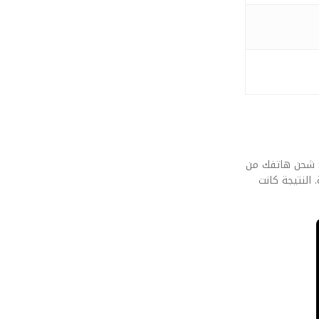
داً عن الأرقام النظرية، يهمنا في ‘قيمني’ كيف يلمس المستخدم هذا التطور في يده. قمنا بإخضاع مستقبل الـ Piezoelectric Energy Harvesting: شحن هاتفك من
النتيجة كانت