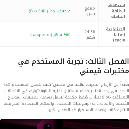
استهلاك
مرتفع
الطاقة
منخفض جداً (Eco-Safe)
نسبياً
الخاملة
الاعتمادية
24-36
(Life-
60+ شهر (Long-term)
شهر
cycle)
الفصل الثالث: تجربة المستخدم في
مختبرات قيمني
بعيداً عن الأرقام النظرية، يهمنا في ‘قيمني’ كيف يلمس المستخدم هذا
التطور في يده. قمنا بإخضاع مستقبل تقنية النانوفوتونيك في الاتصالات
اللاسلكية 6G لاختبارات ضغط مكثفة تشمل تشغيل تطبيقات المونتاج
الثقيلة، والألعاب ذات الرسوميات المعقدة، والمهام المتعددة المتزامنة.
النتيجة كانت واضحة: الاستقرار هو العنوان الأبرز.