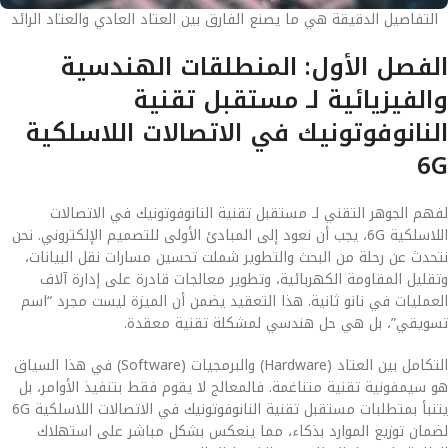
التفاصيل الدقيقة هي ما يصنع الفارق بين العتاد العادي والعتاد الرائد
الفصل الأول: المنطلقات الهندسية
والفيزيائية لـ مستقبل تقنية
النانوفوتونيك في الاتصالات اللاسلكية
6G
لفهم الجوهر التقني لـ مستقبل تقنية النانوفوتونيك في الاتصالات
اللاسلكية 6G، يجب أن نعود إلى المبادئ الأولى للتصميم الإلكتروني. نحن
نتحدث عن رحلة من البحث والتطوير شملت تحسين مسارات نقل البيانات،
وتقليل المقاومة الكهربائية، وتطوير معالجات قادرة على إدارة آلاف
العمليات في نانو ثانية. هذا التعقيد يضمن أن الميزة ليست مجرد “اسم
تسويقي”، بل هي حل هندسي لمشكلة تقنية معقدة.
التكامل بين العتاد (Hardware) والبرمجيات (Software) في هذا السياق
هو سيمفونية تقنية متناغمة. فالمعالج لا يقوم فقط بتنفيذ الأوامر، بل
يتنبأ بمتطلبات مستقبل تقنية النانوفوتونيك في الاتصالات اللاسلكية 6G
لضمان توزيع الموارد بذكاء، مما ينعكس بشكل مباشر على استهلاك