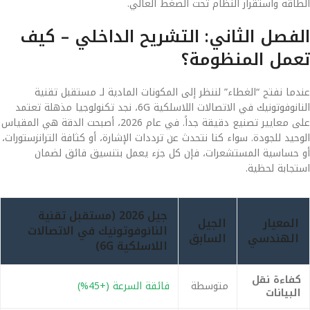
الطاقة واستقرار النظام تحت الضغط العالي.
الفصل الثاني: التشريح الداخلي – كيف
تعمل المنظومة؟
عندما نفتح “الغطاء” لننظر إلى المكونات المادية لـ مستقبل تقنية
النانوفوتونيك في الاتصالات اللاسلكية 6G، نجد تكنولوجيا مذهلة تعتمد
على معايير تصنيع دقيقة جداً. في عام 2026، أصبحت الدقة هي المقياس
الوحيد للجودة. سواء كنا نتحدث عن ترددات الإشارة، أو كثافة الترانزستورات،
أو حساسية المستشعرات، فإن كل جزء يعمل بتنسيق فائق لضمان
استجابة لحظية.
جيل 2026 (مستقبل تقنية
المعيار
الجيل
النانوفوتونيك في الاتصالات
الهندسي
السابق
اللاسلكية 6G)
كفاءة نقل
متوسطة
فائقة السرعة (+45%)
البيانات