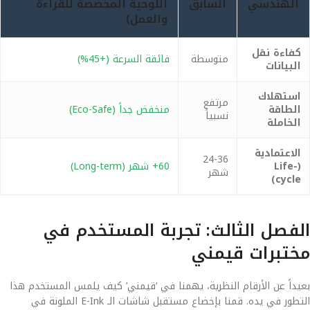
الهندسي
السابق
اللوحية المخصصة للقراءة
والعمل)
كفاءة نقل
متوسطة
فائقة السرعة (+45%)
البيانات
استهلاك
مرتفع
الطاقة
منخفض جداً (Eco-Safe)
نسبياً
الخاملة
الاعتمادية
24-36
(Life-
60+ شهر (Long-term)
شهر
cycle)
الفصل الثالث: تجربة المستخدم في
مختبرات قيمني
بعيداً عن الأرقام النظرية، يهمنا في ‘قيمني’ كيف يلمس المستخدم هذا
التطور في يده. قمنا بإخضاع مستقبل شاشات الـ E-Ink الملونة في