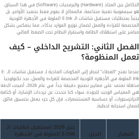
التكامل بين العتاد (Hardware) والبرمجيات (Software) في هذا السياق
هو سيمفونية تقنية متناغمة. فالمعالج لا يقوم فقط بتنفيذ الأوامر، بل
يتنبأ بمتطلبات مستقبل شاشات الـ E-Ink الملونة في الأجهزة اللوحية
المخصصة للقراءة والعمل لضمان توزيع الموارد بذكاء، مما ينعكس بشكل
مباشر على استهلاك الطاقة واستقرار النظام تحت الضغط العالي.
الفصل الثاني: التشريح الداخلي – كيف
تعمل المنظومة؟
عندما نفتح “الغطاء” لننظر إلى المكونات المادية لـ مستقبل شاشات الـ E-
Ink الملونة في الأجهزة اللوحية المخصصة للقراءة والعمل، نجد تكنولوجيا
مذهلة تعتمد على معايير تصنيع دقيقة جداً. في عام 2026، أصبحت الدقة
هي المقياس الوحيد للجودة. سواء كنا نتحدث عن ترددات الإشارة، أو كثافة
الترانزستورات، أو حساسية المستشعرات، فإن كل جزء يعمل بتنسيق فائق
لضمان استجابة لحظية.
جيل 2026 (مستقبل شاشات الـ
المعيار
الجيل
E-INK الملونة في الأجهزة