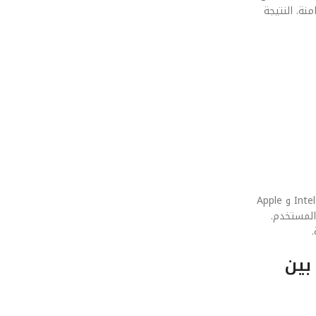
امنة. النتيجة
في عصر الاختراقات الرقمية، لم يعد الأمان ميزة إضافية، بل هو جزء أصيل من بنية معالجات الكمبيوتر المحمول في 2026: المقارنة الشاملة بين Intel Ultra و Apple
المستخدم.
ة الشاملة بين