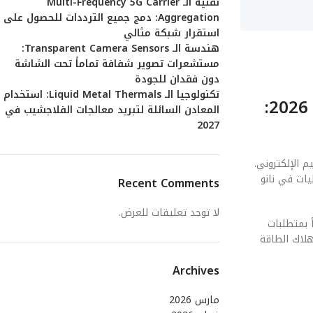
تقنية الـ Multi-Frequency 5G Carrier
Aggregation: دمج جميع الترددات للحصول على
استقرار شبكة مثالي
هندسة الـ Transparent Camera Sensors:
مستشعرات تصوير شفافة تماماً تحت الشاشة
دون فقدان للجودة
تكنولوجيا الـ Liquid Metal Thermals: استخدام
الفصل الأول: المنطلقات الهندسية والفيزيائية لـ معالجات الكمبيوتر المحمول في 2026:
المعادن السائلة لتبريد معالجات الفلاجشيب في
2027
إلى المبادئ الأولى للتصميم الإلكتروني.
يات في نانو
Recent Comments
لا توجد تعليقات للعرض.
 يتنبأ بمتطلبات
باشر على استهلاك الطاقة
Archives
مارس 2026