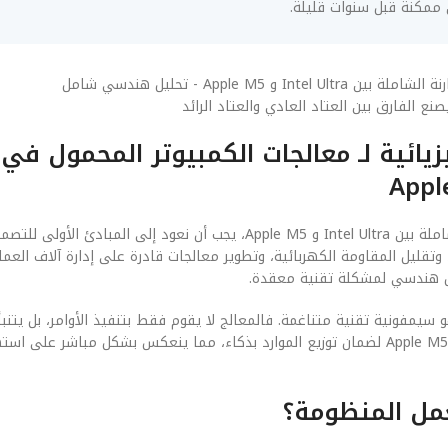
 ممكنة قبل سنوات قليلة.
ع الفارق بين العتاد العادي والعتاد الرائد
لفهم الجوهر التقني لـ معالجات الكمبيوتر المحمول في 2026: المقارنة الشاملة بين Intel Ultra و Apple M5، يجب أن نعود 
تقليل المقاومة الكهربائية، وتطوير معالجات قادرة على إدارة آلاف العمل
حل هندسي لمشكلة تقنية معقدة.
 والبرمجيات (Software) في هذا السياق هو سيمفونية تقنية متناغمة. فالمعالج لا يقوم فقط بتنفيذ الأوامر، بل
معالجات الكمبيوتر المحمول في 2026: المقارنة الشاملة بين Intel Ultra و Apple M5 لضمان توزيع الموارد بذكاء، مما ينعكس بشكل م
عمل المنظومة؟