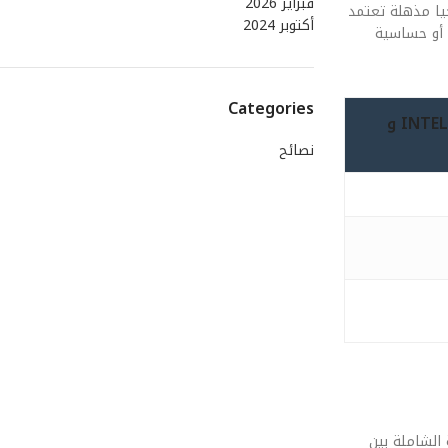
فبراير 2026
المحمول في 2026: المقارنة الشاملة بين Intel Ultra و Apple M5، نجد تكنولوجيا مذهلة تعتمد
أكتوبر 2024
ورات، أو حساسية
Categories
جيل 2026 (معالجات الكمبيوتر المحمول في 2026: المقارنة الشاملة بين INTEL ULTRA و
نصائح
م هذا التطور في يده. قمنا بإخضاع معالجات الكمبيوتر المحمول في 2026: المقارنة الشاملة بين