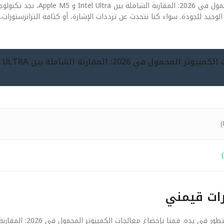
عندما نفتح “الغطاء” لننظر إلى المكونات المادية لـ معالجات الكمبيوتر 
202، أصبحت الدقة هي المقياس الوحيد للجودة. سواء كنا نتحدث عن ترددات الإشارة، أو كثافة الترانزست
رات قيمني
بعيداً عن الأرقام النظرية، يهمنا في ‘قيمني’ كيف يلمس المستخد