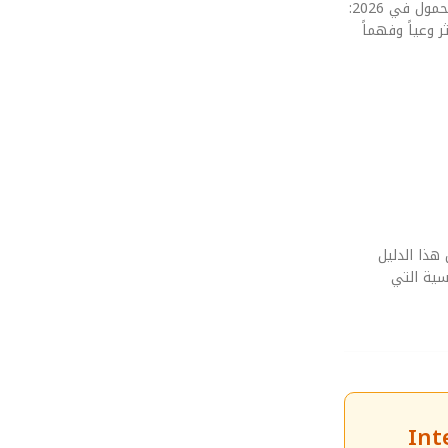
نحن ننظر دائماً للأمام. التوقعات تشير إلى أن الجيل القادم سيعتمد بشكل كامل على الذكاء الاصطناعي التوليدي لتحسين أداء معالجات الكمبيوتر المحمول في 2026:
أكثر وعياً وفهماً
هذا الدليل
سية التي
معالجات الكمبيوتر المحمول في 2026: المقارنة الشاملة بين Intel