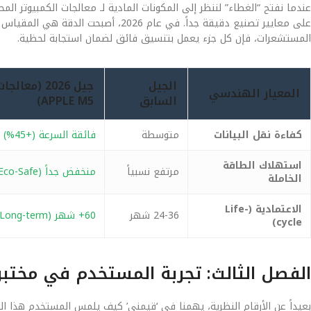
على معايير تصنيع دقيقة جداً. في عام 6
المستشعرات، فإن كل جزء يعمل بتنسيق فائق لضمان استجابة لحظية.
الجيل
المعيار الهندسي
السابق
APPLE M5)
كفاءة نقل البيانات
متوسطة
فائقة السرعة (+45%)
استهلاك الطاقة
مرتفع نسبياً
منخفض جداً (Eco-Safe)
الخاملة
الاعتمادية (Life-
24-36 شهر
60+ شهر (Long-term)
cycle)
الفصل الثالث: تجربة المستخدم في مختب