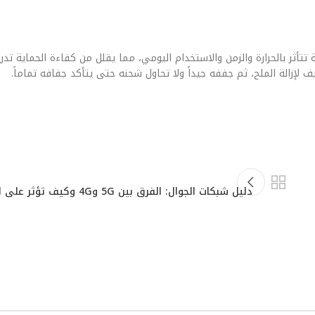
تتأثر بالحرارة والزمن والاستخدام اليومي، مما يقلل من كفاءة الحماية تدريج
 لإزالة الملح، ثم جففه جيداً ولا تحاول شحنه حتى يتأكد جفافه تماماً.
دليل شبكات الجوال: الفرق بين 5G و4G وكيف تؤثر على استهلاك البيانات