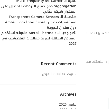
تقنية الـ Multi-Frequency 5G Carrier
Aggregation: دمج جميع الترددات للحصول على
استقرار شبكة مثالي
هندسة الـ Transparent Camera Sensors:
مستشعرات تصوير شفافة تماماً تحت الشاشة
دون فقدان للجودة
تكنولوجيا الـ Liquid Metal Thermals: استخدام
الرقم “6” يشير إلى أعلى مستوى من الحماية ضد الغبار والأتربة. أما الرقم “8” فيعني إمكانية غمر الهاتف في الماء العذب لعمق يتجاوز المتر (عادة 1.5 متر) لمدة 30
المعادن السائلة لتبريد معالجات الفلاجشيب في
2027
مواد اللاصقة، مما
Recent Comments
لا توجد تعليقات للعرض.
Archives
مارس 2026