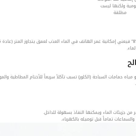
يومية ولكنها ليست
مطلقة
ماء.
لمالحة أو مياه حمامات السباحة (الكلور) تسبب تآكلاً سريعاً للأختام المطاطية وال
 من جزيئات الماء ويمكنها النفاذ بسهولة للداخل.
لسماعات تماماً قبل توصيله بالكهرباء.