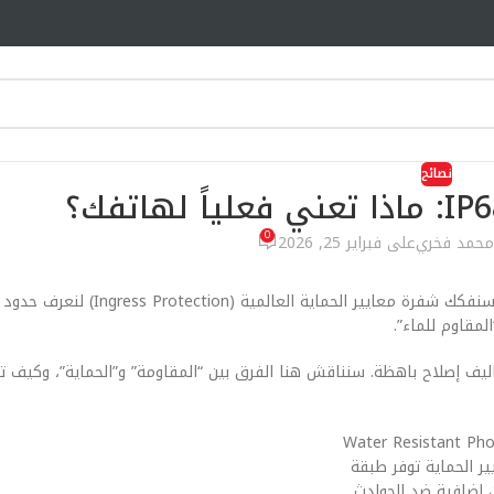
نصائح
0
محمد فخري
على فبراير 25, 2026
، سنفكك شفرة معايير الحماية العالمية (tion
لمقاوم للماء”.
يف إصلاح باهظة. سنناقش هنا الفرق بين “المقاومة” و”الحماية”، وكيف ت
ير الحماية توفر طبقة
 إضافية ضد الحوادث