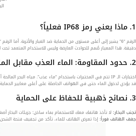
ال
1. ماذا يعني رمز IP68 فعلياً؟
دقيقة. هذا المعيار صُمم للحوادث العارضة وليس للاستخدام المتعمد تحت ال
2. حدود المقاومة: الماء العذب مقابل المالح
اختبارات الـ IP تتم في المختبرات باستخدام “ماء عذب”. مياه البحر ا
قد يؤدي لدخول الماء حتى في الهواتف الحاصلة على أعلى معايير الحماية.
3. نصائح ذهبية للحفاظ على الحماية
تجنب البخار:
لا تأخذ هاتفك معك للاستحمام بماء ساخن؛ جزيئات البخار أصغر
جفف الهاتف فوراً:
إذا تعرض الهاتف للماء، تأكد من تجفيف فتحة الشحن وا