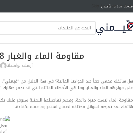
Skip to main content
ييمك يحدد الأفضل
مقاومة الماء والغبار IP68: ماذا تعني فعلياً لهاتفك؟
أرسلت بواسطة
هل هاتفك محمي حقاً ضد الحوادث المائية؟ في هذا الدليل من
“قيمني”
على مواجهة الماء والغبار، وما هي الأخطاء القاتلة التي قد تدمر جهازك “ا
مقاومة الماء ليست ميزة دائمة، وفهم تفاصيلها التقنية سيوفر عليك تكال
هاتفك بعد تعرضه لسوائل مختلفة لضمان استمرارية عمله بكفاءة.
معاي
أمان