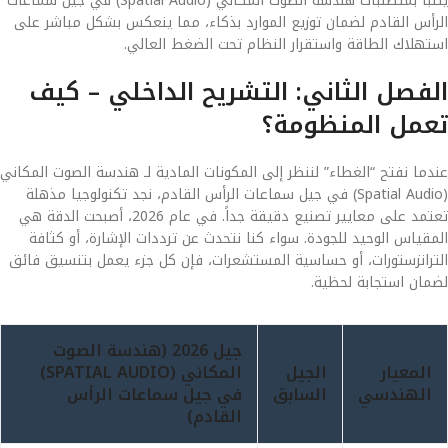
يتنبأ بمتطلبات هندسة الصوت المكاني (Spatial Audio) في جيل سماعات
الرأس القادم لضمان توزيع الموارد بذكاء، مما ينعكس بشكل مباشر على
استهلاك الطاقة واستقرار النظام تحت الضغط العالي.
الفصل الثاني: التشريح الداخلي – كيف
تعمل المنظومة؟
عندما نفتح “الغطاء” لننظر إلى المكونات المادية لـ هندسة الصوت المكاني
(Spatial Audio) في جيل سماعات الرأس القادم، نجد تكنولوجيا مذهلة
تعتمد على معايير تصنيع دقيقة جداً. في عام 2026، أصبحت الدقة هي
المقياس الوحيد للجودة. سواء كنا نتحدث عن ترددات الإشارة، أو كثافة
الترانزستورات، أو حساسية المستشعرات، فإن كل جزء يعمل بتنسيق فائق
لضمان استجابة لحظية.
جيل 2026 (هندسة الصوت
المعيار
الجيل
المكاني (SPATIAL AUDIO)
الهندسي
السابق
في جيل سماعات الرأس
القادم)