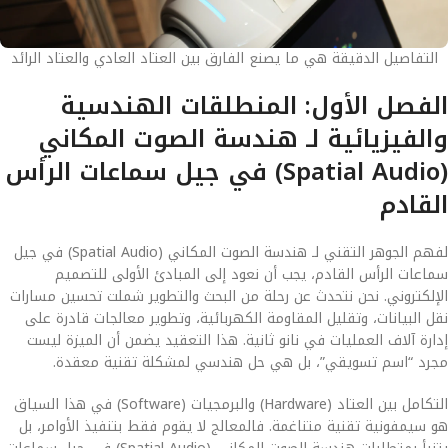
التفاصيل الدقيقة هي ما يصنع الفارق بين العتاد العادي والعتاد الرائد
الفصل الأول: المنطلقات الهندسية
والفيزيائية لـ هندسة الصوت المكاني
(Spatial Audio) في جيل سماعات الرأس
القادم
لفهم الجوهر التقني لـ هندسة الصوت المكاني (Spatial Audio) في جيل
سماعات الرأس القادم، يجب أن نعود إلى المبادئ الأولى للتصميم
الإلكتروني. نحن نتحدث عن رحلة من البحث والتطوير شملت تحسين مسارات
نقل البيانات، وتقليل المقاومة الكهربائية، وتطوير معالجات قادرة على
إدارة آلاف العمليات في نانو ثانية. هذا التعقيد يضمن أن الميزة ليست
مجرد “اسم تسويقي”، بل هي حل هندسي لمشكلة تقنية معقدة.
التكامل بين العتاد (Hardware) والبرمجيات (Software) في هذا السياق
هو سيمفونية تقنية متناغمة. فالمعالج لا يقوم فقط بتنفيذ الأوامر، بل