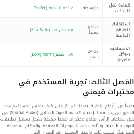
كفاءة نقل
متوسطة
فائقة السرعة (+45%)
البيانات
استهلاك
مرتفع
الطاقة
منخفض جداً (Eco-Safe)
نسبياً
الخاملة
الاعتمادية
24-36
(Life-
60+ شهر (Long-term)
شهر
cycle)
الفصل الثالث: تجربة المستخدم في
مختبرات قيمني
بعيداً عن الأرقام النظرية، يهمنا في ‘قيمني’ كيف يلمس المستخدم هذا
التطور في يده. قمنا بإخضاع هندسة الصوت المكاني (Spatial Audio) في
جيل سماعات الرأس القادم لاختبارات ضغط مكثفة تشمل تشغيل تطبيقات
المونتاج الثقيلة، والألعاب ذات الرسوميات المعقدة، والمهام المتعددة
المتزامنة. النتيجة كانت واضحة: الاستقرار هو العنوان الأبرز.