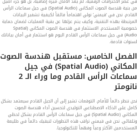
في عصر الاختراقات الرقمية، لم يعد الأمان ميزة إضافية، بل هو جزء أصيل
من بنية هندسة الصوت المكاني (Spatial Audio) في جيل سماعات الرأس
القادم. نحن في ‘قيمني’ نولي اهتماماً فائقاً لكيفية تشفير البيانات
المرتبطة بهذه التقنية، وكيف يتم عزلها عن بقية العمليات لضمان حماية
خصوصية المستخدم. الاستثمار في هندسة الصوت المكاني (Spatial
Audio) في جيل سماعات الرأس القادم اليوم هو استثمار في أمان بياناتك
لسنوات قادمة.
الفصل الخامس: مستقبل هندسة الصوت
المكاني (Spatial Audio) في جيل
سماعات الرأس القادم وما وراء الـ 2
نانومتر
نحن ننظر دائماً للأمام. التوقعات تشير إلى أن الجيل القادم سيعتمد بشكل
كامل على الذكاء الاصطناعي التوليدي لتحسين أداء هندسة الصوت
المكاني (Spatial Audio) في جيل سماعات الرأس القادم بشكل لحظي
وتلقائي. نحن في قيمني نراقب هذه التطورات لنبقيك دائماً في طليعة
المستخدمين الأكثر وعياً وفهماً للتكنولوجيا.