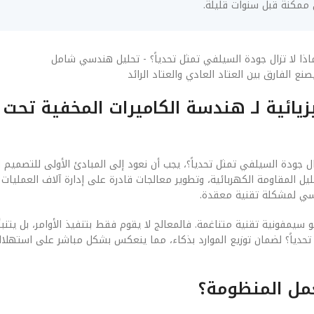
 ممكنة قبل سنوات قليلة.
ع الفارق بين العتاد العادي والعتاد الرائد
زيائية لـ هندسة الكاميرات المخفية تحت
ل جودة السيلفي تمثل تحدياً؟، يجب أن نعود إلى المبادئ الأولى للتصميم ال
ل المقاومة الكهربائية، وتطوير معالجات قادرة على إدارة آلاف العمليات ف
سي لمشكلة تقنية معقدة.
 والبرمجيات (Software) في هذا السياق هو سيمفونية تقنية متناغمة. فالمعالج لا يقوم فقط بتنفيذ الأوامر، بل
 تحدياً؟ لضمان توزيع الموارد بذكاء، مما ينعكس بشكل مباشر على استهلا
عمل المنظومة؟