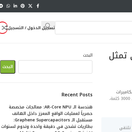
تسجيل الدخول / التسجيل
 تمثل
البحث
البحث
اميرات
Recent Posts
. هذا المقال ليس مجرد سرد للمواصفات، بل هو تشريح هندسي متكامل يتجاوز الـ 3000 كلمة،
هندسة الـ AR-Core NPU: معالجات مخصصة
حصرياً لعمليات الواقع المعزز داخل الهاتف
مستقبل الـ Graphene Supercapacitors:
بطاريات تشحن في دقيقة واحدة وتدوم لسنوات
تزال جودة السيلفي تمثل تحدياً؟ يمثل التحدي الأكبر لعام 2026، حيث تلتقي