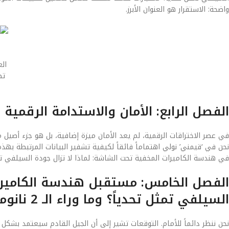
واضحة: الاستقرار هو العنوان الأبرز.
الع
تظ
الفصل الرابع: الأمان والاستدامة الرقمية
في عصر الاختراقات الرقمية، لم يعد الأمان ميزة إضافية، بل هو جزء أصيل م
نحن في ‘قيمني’ نولي اهتماماً فائقاً لكيفية تشفير البيانات المرتبطة به
في هندسة الكاميرات المخفية تحت الشاشة: لماذا لا تزال جودة السيلفي تمث
الفصل الخامس: مستقبل هندسة الكاميرات
السيلفي تمثل تحدياً؟ وما وراء الـ 2 نانومتر
نحن ننظر دائماً للأمام. التوقعات تشير إلى أن الجيل القادم سيعتمد بشك