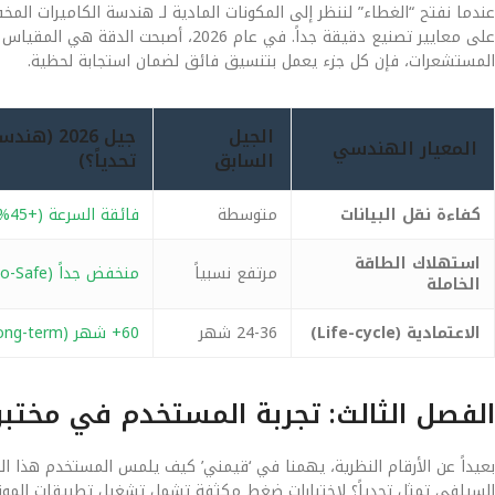
عندما نفتح “الغطاء” لننظر إلى المكونات المادية لـ هندسة الكاميرات المخ
على معايير تصنيع دقيقة جداً. في عام 6
المستشعرات، فإن كل جزء يعمل بتنسيق فائق لضمان استجابة لحظية.
الجيل
جيل 2026
المعيار الهندسي
السابق
تحدياً؟)
كفاءة نقل البيانات
متوسطة
فائقة السرعة (+45%)
استهلاك الطاقة
مرتفع نسبياً
منخفض جداً (Eco-Safe)
الخاملة
الاعتمادية (Life-cycle)
24-36 شهر
60+ شهر (Long-term)
الفصل الثالث: تجربة المستخدم في مختب
بعيداً عن الأرقام النظرية، يهمنا في ‘قيمني’ كيف يلمس المستخدم هذا ال
السيلفي تمثل تحدياً؟ لاختبارات ضغط مكثفة تشمل تشغيل تطبيقات المونتاج 