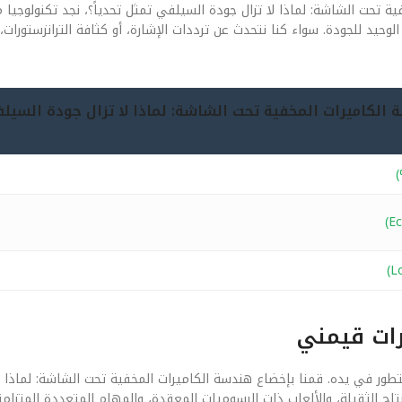
فية تحت الشاشة: لماذا لا تزال جودة السيلفي تمثل تحدياً؟، نجد تكنولوجيا
202، أصبحت الدقة هي المقياس الوحيد للجودة. سواء كنا نتحدث عن ترددات الإشارة، أو كثافة الترانزست
 (هندسة الكاميرات المخفية تحت الشاشة: لماذا لا تزال جودة السي
رات قيمني
تطور في يده. قمنا بإخضاع هندسة الكاميرات المخفية تحت الشاشة: لماذا ل
الثقيلة، والألعاب ذات الرسوميات المعقدة، والمهام المتعددة المتزامنة.