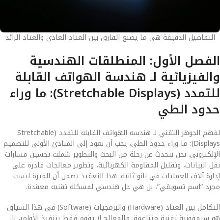
التفاصيل الدقيقة هي ما يصنع الفارق بين العتاد العادي والعتاد الرائد
الفصل الأول: المنطلقات الهندسية
والفيزيائية لـ هندسة الهواتف القابلة
للتمدد (Stretchable Displays): ما وراء
حدود الطي
لفهم الجوهر التقني لـ هندسة الهواتف القابلة للتمدد (Stretchable
Displays): ما وراء حدود الطي، يجب أن نعود إلى المبادئ الأولى للتصميم
الإلكتروني. نحن نتحدث عن رحلة من البحث والتطوير شملت تحسين مسارات
نقل البيانات، وتقليل المقاومة الكهربائية، وتطوير معالجات قادرة على
إدارة آلاف العمليات في نانو ثانية. هذا التعقيد يضمن أن الميزة ليست
مجرد “اسم تسويقي”، بل هي حل هندسي لمشكلة تقنية معقدة.
التكامل بين العتاد (Hardware) والبرمجيات (Software) في هذا السياق
هو سيمفونية تقنية متناغمة. فالمعالج لا يقوم فقط بتنفيذ الأوامر، بل