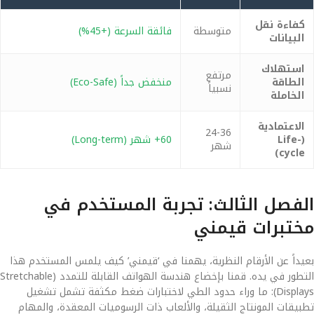
كفاءة نقل
متوسطة
فائقة السرعة (+45%)
البيانات
استهلاك
مرتفع
الطاقة
منخفض جداً (Eco-Safe)
نسبياً
الخاملة
الاعتمادية
24-36
(Life-
60+ شهر (Long-term)
شهر
cycle)
الفصل الثالث: تجربة المستخدم في
مختبرات قيمني
بعيداً عن الأرقام النظرية، يهمنا في ‘قيمني’ كيف يلمس المستخدم هذا
التطور في يده. قمنا بإخضاع هندسة الهواتف القابلة للتمدد (Stretchable
Displays): ما وراء حدود الطي لاختبارات ضغط مكثفة تشمل تشغيل
تطبيقات المونتاج الثقيلة، والألعاب ذات الرسوميات المعقدة، والمهام