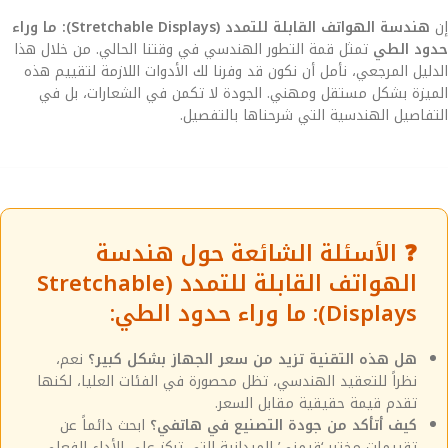
إن
هندسة الهواتف القابلة للتمدد (Stretchable Displays): ما وراء
حدود الطي
تمثل قمة التطور الهندسي في وقتنا الحالي. من خلال هذا
الدليل المرجعي، نأمل أن نكون قد وفرنا لك الأدوات اللازمة لتقييم هذه
الميزة بشكل مستقل ومهني. الجودة لا تكمن في الشعارات، بل في
التفاصيل الهندسية التي شرحناها بالتفصيل.
❓ الأسئلة الشائعة حول هندسة
الهواتف القابلة للتمدد (Stretchable
Displays): ما وراء حدود الطي:
هل هذه التقنية تزيد من سعر الجهاز بشكل كبير؟
نعم،
نظراً للتعقيد الهندسي، تظل محصورة في الفئات العليا، لكنها
تقدم قيمة حقيقية مقابل السعر.
كيف أتأكد من جودة التصنيع في هاتفي؟
ابحث دائماً عن
تقييمات مختبر ‘قيمني’ الميدانية التي تركز على الأداء الفعلي