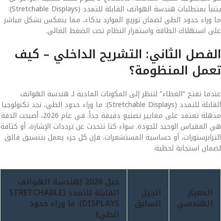
يتنبأ بمتطلبات هندسة الهواتف القابلة للتمدد (Stretchable Displays):
ما وراء حدود الطي لضمان توزيع الموارد بذكاء، مما ينعكس بشكل مباشر
على استهلاك الطاقة واستقرار النظام تحت الضغط العالي.
الفصل الثاني: التشريح الداخلي – كيف
تعمل المنظومة؟
عندما نفتح “الغطاء” لننظر إلى المكونات المادية لـ هندسة الهواتف
القابلة للتمدد (Stretchable Displays): ما وراء حدود الطي، نجد تكنولوجيا
مذهلة تعتمد على معايير تصنيع دقيقة جداً. في عام 2026، أصبحت الدقة
هي المقياس الوحيد للجودة. سواء كنا نتحدث عن ترددات الإشارة، أو كثافة
الترانزستورات، أو حساسية المستشعرات، فإن كل جزء يعمل بتنسيق فائق
لضمان استجابة لحظية.
جيل 2026 (هندسة الهواتف
المعيار
الجيل
القابلة للتمدد (STRETCHABLE
الهندسي
السابق
DISPLAYS): ما وراء حدود
الطي)