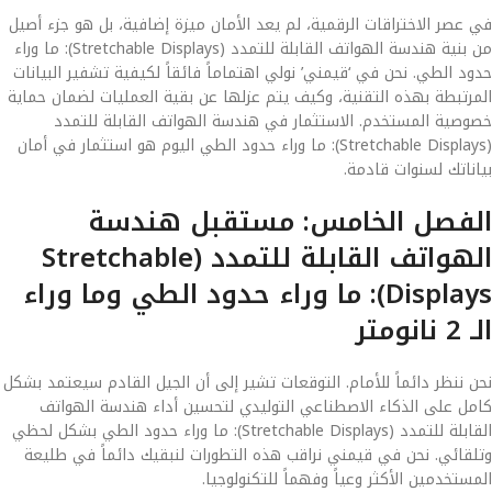
في عصر الاختراقات الرقمية، لم يعد الأمان ميزة إضافية، بل هو جزء أصيل
من بنية هندسة الهواتف القابلة للتمدد (Stretchable Displays): ما وراء
حدود الطي. نحن في ‘قيمني’ نولي اهتماماً فائقاً لكيفية تشفير البيانات
المرتبطة بهذه التقنية، وكيف يتم عزلها عن بقية العمليات لضمان حماية
خصوصية المستخدم. الاستثمار في هندسة الهواتف القابلة للتمدد
(Stretchable Displays): ما وراء حدود الطي اليوم هو استثمار في أمان
بياناتك لسنوات قادمة.
الفصل الخامس: مستقبل هندسة
الهواتف القابلة للتمدد (Stretchable
Displays): ما وراء حدود الطي وما وراء
الـ 2 نانومتر
نحن ننظر دائماً للأمام. التوقعات تشير إلى أن الجيل القادم سيعتمد بشكل
كامل على الذكاء الاصطناعي التوليدي لتحسين أداء هندسة الهواتف
القابلة للتمدد (Stretchable Displays): ما وراء حدود الطي بشكل لحظي
وتلقائي. نحن في قيمني نراقب هذه التطورات لنبقيك دائماً في طليعة
المستخدمين الأكثر وعياً وفهماً للتكنولوجيا.