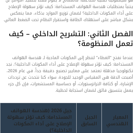
هو سيمفونية تقنية متناغمة. فالمعالج لا يقوم فقط بتنفيذ الأوامر، بل
يتنبأ بمتطلبات هندسة الهواتف المستدامة: كيف تؤثر سهولة الإصلاح
على أداء المكونات الداخلية؟ لضمان توزيع الموارد بذكاء، مما ينعكس
بشكل مباشر على استهلاك الطاقة واستقرار النظام تحت الضغط العالي.
الفصل الثاني: التشريح الداخلي – كيف
تعمل المنظومة؟
عندما نفتح “الغطاء” لننظر إلى المكونات المادية لـ هندسة الهواتف
المستدامة: كيف تؤثر سهولة الإصلاح على أداء المكونات الداخلية؟، نجد
تكنولوجيا مذهلة تعتمد على معايير تصنيع دقيقة جداً. في عام 2026،
أصبحت الدقة هي المقياس الوحيد للجودة. سواء كنا نتحدث عن ترددات
الإشارة، أو كثافة الترانزستورات، أو حساسية المستشعرات، فإن كل جزء
يعمل بتنسيق فائق لضمان استجابة لحظية.
جيل 2026 (هندسة الهواتف
المعيار
الجيل
المستدامة: كيف تؤثر سهولة
الهندسي
السابق
الإصلاح على أداء المكونات
الداخلية؟)