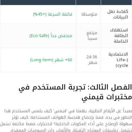
كفاءة نقل
متوسطة
فائقة السرعة (+45%)
البيانات
استهلاك
مرتفع
الطاقة
منخفض جداً (Eco-Safe)
نسبياً
الخاملة
الاعتمادية
24-36
(Life-
60+ شهر (Long-term)
شهر
cycle)
الفصل الثالث: تجربة المستخدم في
مختبرات قيمني
بعيداً عن الأرقام النظرية، يهمنا في ‘قيمني’ كيف يلمس المستخدم هذا
التطور في يده. قمنا بإخضاع هندسة الهواتف المستدامة: كيف تؤثر
سهولة الإصلاح على أداء المكونات الداخلية؟ لاختبارات ضغط مكثفة تشمل
تشغيل تطبيقات المونتاج الثقيلة، والألعاب ذات الرسوميات المعقدة،