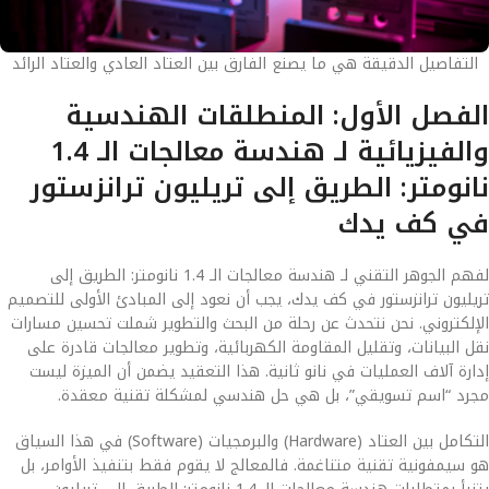
التفاصيل الدقيقة هي ما يصنع الفارق بين العتاد العادي والعتاد الرائد
الفصل الأول: المنطلقات الهندسية
والفيزيائية لـ هندسة معالجات الـ 1.4
نانومتر: الطريق إلى تريليون ترانزستور
في كف يدك
لفهم الجوهر التقني لـ هندسة معالجات الـ 1.4 نانومتر: الطريق إلى
تريليون ترانزستور في كف يدك، يجب أن نعود إلى المبادئ الأولى للتصميم
الإلكتروني. نحن نتحدث عن رحلة من البحث والتطوير شملت تحسين مسارات
نقل البيانات، وتقليل المقاومة الكهربائية، وتطوير معالجات قادرة على
إدارة آلاف العمليات في نانو ثانية. هذا التعقيد يضمن أن الميزة ليست
مجرد “اسم تسويقي”، بل هي حل هندسي لمشكلة تقنية معقدة.
التكامل بين العتاد (Hardware) والبرمجيات (Software) في هذا السياق
هو سيمفونية تقنية متناغمة. فالمعالج لا يقوم فقط بتنفيذ الأوامر، بل