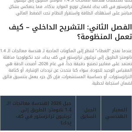
يتنبأ بمتطلبات هندسة معالجات الـ 1.4 نانومتر: الطريق إلى تريليون
ترانزستور في كف يدك لضمان توزيع الموارد بذكاء، مما ينعكس بشكل
مباشر على استهلاك الطاقة واستقرار النظام تحت الضغط العالي.
الفصل الثاني: التشريح الداخلي – كيف
تعمل المنظومة؟
عندما نفتح “الغطاء” لننظر إلى المكونات المادية لـ هندسة معالجات الـ 1.4
نانومتر: الطريق إلى تريليون ترانزستور في كف يدك، نجد تكنولوجيا مذهلة
تعتمد على معايير تصنيع دقيقة جداً. في عام 2026، أصبحت الدقة هي
المقياس الوحيد للجودة. سواء كنا نتحدث عن ترددات الإشارة، أو كثافة
الترانزستورات، أو حساسية المستشعرات، فإن كل جزء يعمل بتنسيق فائق
لضمان استجابة لحظية.
جيل 2026 (هندسة معالجات الـ
المعيار
الجيل
1.4 نانومتر: الطريق إلى
الهندسي
السابق
تريليون ترانزستور في كف
يدك)