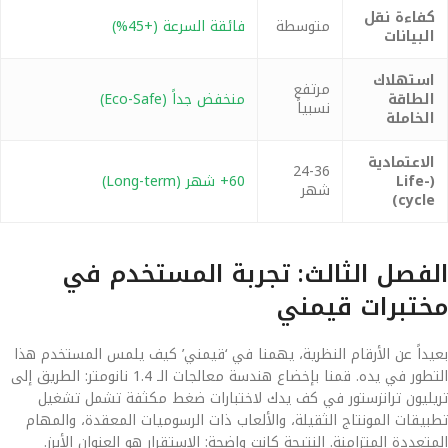
كفاءة نقل
متوسطة
فائقة السرعة (+45%)
البيانات
استهلاك
مرتفع
الطاقة
منخفض جداً (Eco-Safe)
نسبياً
الخاملة
الاعتمادية
24-36
(Life-
60+ شهر (Long-term)
شهر
cycle)
الفصل الثالث: تجربة المستخدم في
مختبرات قيمني
بعيداً عن الأرقام النظرية، يهمنا في ‘قيمني’ كيف يلمس المستخدم هذا
التطور في يده. قمنا بإخضاع هندسة معالجات الـ 1.4 نانومتر: الطريق إلى
تريليون ترانزستور في كف يدك لاختبارات ضغط مكثفة تشمل تشغيل
تطبيقات المونتاج الثقيلة، والألعاب ذات الرسوميات المعقدة، والمهام
المتعددة المتزامنة. النتيجة كانت واضحة: الاستقرار هو العنوان الأبرز.