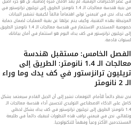
في عصر الاختراقات الرقمية، لم يعد الأمان ميزة إضافية، بل هو جزء أصيل
من بنية هندسة معالجات الـ 1.4 نانومتر: الطريق إلى تريليون ترانزستور في
كف يدك. نحن في ‘قيمني’ نولي اهتماماً فائقاً لكيفية تشفير البيانات
المرتبطة بهذه التقنية، وكيف يتم عزلها عن بقية العمليات لضمان حماية
خصوصية المستخدم. الاستثمار في هندسة معالجات الـ 1.4 نانومتر: الطريق
إلى تريليون ترانزستور في كف يدك اليوم هو استثمار في أمان بياناتك
لسنوات قادمة.
الفصل الخامس: مستقبل هندسة
معالجات الـ 1.4 نانومتر: الطريق إلى
تريليون ترانزستور في كف يدك وما وراء
الـ 2 نانومتر
نحن ننظر دائماً للأمام. التوقعات تشير إلى أن الجيل القادم سيعتمد بشكل
كامل على الذكاء الاصطناعي التوليدي لتحسين أداء هندسة معالجات الـ
1.4 نانومتر: الطريق إلى تريليون ترانزستور في كف يدك بشكل لحظي
وتلقائي. نحن في قيمني نراقب هذه التطورات لنبقيك دائماً في طليعة
المستخدمين الأكثر وعياً وفهماً للتكنولوجيا.